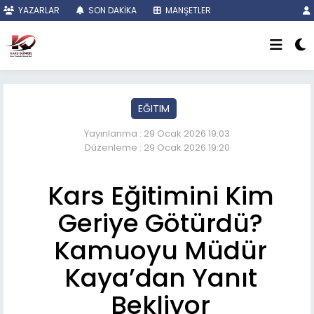
YAZARLAR
SON DAKİKA
MANŞETLER
EĞITIM
Yayınlanma : 29 Ocak 2026 19:03
Düzenleme : 29 Ocak 2026 19:20
Kars Eğitimini Kim
Geriye Götürdü?
Kamuoyu Müdür
Kaya’dan Yanıt
Bekliyor