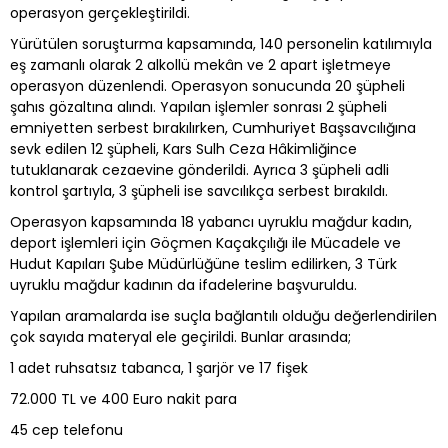
operasyon gerçekleştirildi.
Yürütülen soruşturma kapsamında, 140 personelin katılımıyla
eş zamanlı olarak 2 alkollü mekân ve 2 apart işletmeye
operasyon düzenlendi. Operasyon sonucunda 20 şüpheli
şahıs gözaltına alındı. Yapılan işlemler sonrası 2 şüpheli
emniyetten serbest bırakılırken, Cumhuriyet Başsavcılığına
sevk edilen 12 şüpheli, Kars Sulh Ceza Hâkimliğince
tutuklanarak cezaevine gönderildi. Ayrıca 3 şüpheli adli
kontrol şartıyla, 3 şüpheli ise savcılıkça serbest bırakıldı.
Operasyon kapsamında 18 yabancı uyruklu mağdur kadın,
deport işlemleri için Göçmen Kaçakçılığı ile Mücadele ve
Hudut Kapıları Şube Müdürlüğüne teslim edilirken, 3 Türk
uyruklu mağdur kadının da ifadelerine başvuruldu.
Yapılan aramalarda ise suçla bağlantılı olduğu değerlendirilen
çok sayıda materyal ele geçirildi. Bunlar arasında;
1 adet ruhsatsız tabanca, 1 şarjör ve 17 fişek
72.000 TL ve 400 Euro nakit para
45 cep telefonu