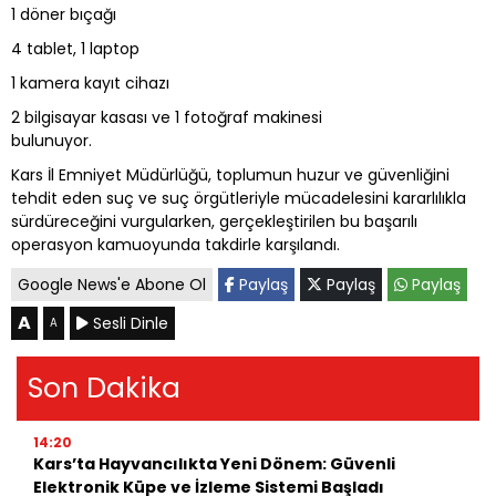
1 döner bıçağı
4 tablet, 1 laptop
1 kamera kayıt cihazı
2 bilgisayar kasası ve 1 fotoğraf makinesi
bulunuyor.
Kars İl Emniyet Müdürlüğü, toplumun huzur ve güvenliğini
tehdit eden suç ve suç örgütleriyle mücadelesini kararlılıkla
sürdüreceğini vurgularken, gerçekleştirilen bu başarılı
operasyon kamuoyunda takdirle karşılandı.
Google News'e Abone Ol
Paylaş
Paylaş
Paylaş
A
Sesli Dinle
A
Son Dakika
14:20
Kars’ta Hayvancılıkta Yeni Dönem: Güvenli
Elektronik Küpe ve İzleme Sistemi Başladı