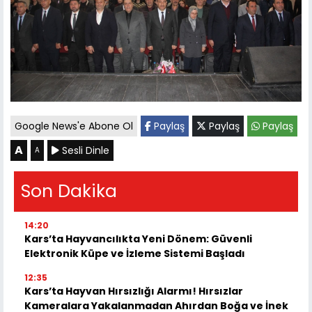
Google News'e Abone Ol
Paylaş
Paylaş
Paylaş
A
Sesli Dinle
A
Son Dakika
14:20
Kars’ta Hayvancılıkta Yeni Dönem: Güvenli
Elektronik Küpe ve İzleme Sistemi Başladı
12:35
Kars’ta Hayvan Hırsızlığı Alarmı! Hırsızlar
Kameralara Yakalanmadan Ahırdan Boğa ve İnek