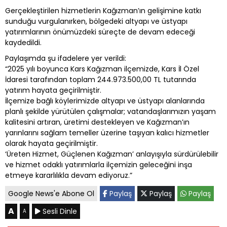
Gerçekleştirilen hizmetlerin Kağızman’ın gelişimine katkı
sunduğu vurgulanırken, bölgedeki altyapı ve üstyapı
yatırımlarının önümüzdeki süreçte de devam edeceği
kaydedildi.
Paylaşımda şu ifadelere yer verildi:
“2025 yılı boyunca Kars Kağızman ilçemizde, Kars İl Özel
İdaresi tarafından toplam 244.973.500,00 TL tutarında
yatırım hayata geçirilmiştir.
İlçemize bağlı köylerimizde altyapı ve üstyapı alanlarında
planlı şekilde yürütülen çalışmalar; vatandaşlarımızın yaşam
kalitesini artıran, üretimi destekleyen ve Kağızman’ın
yarınlarını sağlam temeller üzerine taşıyan kalıcı hizmetler
olarak hayata geçirilmiştir.
‘Üreten Hizmet, Güçlenen Kağızman’ anlayışıyla sürdürülebilir
ve hizmet odaklı yatırımlarla ilçemizin geleceğini inşa
etmeye kararlılıkla devam ediyoruz.”
Google News'e Abone Ol
Paylaş
Paylaş
Paylaş
A
Sesli Dinle
A