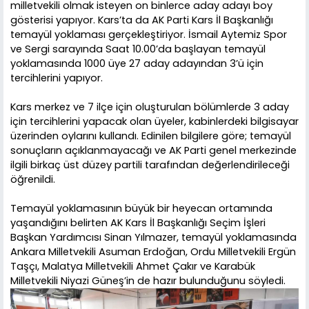
milletvekili olmak isteyen on binlerce aday adayı boy
gösterisi yapıyor. Kars’ta da AK Parti Kars İl Başkanlığı
temayül yoklaması gerçekleştiriyor. İsmail Aytemiz Spor
ve Sergi sarayında Saat 10.00’da başlayan temayül
yoklamasında 1000 üye 27 aday adayından 3’ü için
tercihlerini yapıyor.
Kars merkez ve 7 ilçe için oluşturulan bölümlerde 3 aday
için tercihlerini yapacak olan üyeler, kabinlerdeki bilgisayar
üzerinden oylarını kullandı. Edinilen bilgilere göre; temayül
sonuçların açıklanmayacağı ve AK Parti genel merkezinde
ilgili birkaç üst düzey partili tarafından değerlendirileceği
öğrenildi.
Temayül yoklamasının büyük bir heyecan ortamında
yaşandığını belirten AK Kars İl Başkanlığı Seçim İşleri
Başkan Yardımcısı Sinan Yılmazer, temayül yoklamasında
Ankara Milletvekili Asuman Erdoğan, Ordu Milletvekili Ergün
Taşçı, Malatya Milletvekili Ahmet Çakır ve Karabük
Milletvekili Niyazi Güneş’in de hazır bulunduğunu söyledi.