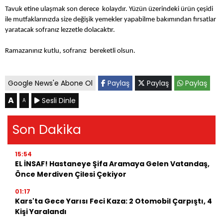
Tavuk etine ulaşmak son derece kolaydır. Yüzün üzerindeki ürün çeşidi
ile mutfaklarınızda size değişik yemekler yapabilme bakımından fırsatlar
yaratacak sofranız lezzetle dolacaktır.
Ramazanınız kutlu, sofranız bereketli olsun.
Google News'e Abone Ol
Paylaş
Paylaş
Paylaş
A
Sesli Dinle
A
Son Dakika
15:54
EL İNSAF! Hastaneye Şifa Aramaya Gelen Vatandaş,
Önce Merdiven Çilesi Çekiyor
01:17
Kars'ta Gece Yarısı Feci Kaza: 2 Otomobil Çarpıştı, 4
Kişi Yaralandı