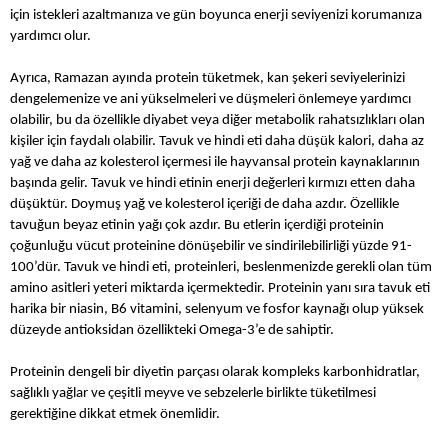
için istekleri azaltmanıza ve gün boyunca enerji seviyenizi korumanıza
yardımcı olur.
Ayrıca, Ramazan ayında protein tüketmek, kan şekeri seviyelerinizi
dengelemenize ve ani yükselmeleri ve düşmeleri önlemeye yardımcı
olabilir, bu da özellikle diyabet veya diğer metabolik rahatsızlıkları olan
kişiler için faydalı olabilir. Tavuk ve hindi eti daha düşük kalori, daha az
yağ ve daha az kolesterol içermesi ile hayvansal protein kaynaklarının
başında gelir. Tavuk ve hindi etinin enerji değerleri kırmızı etten daha
düşüktür. Doymuş yağ ve kolesterol içeriği de daha azdır. Özellikle
tavuğun beyaz etinin yağı çok azdır. Bu etlerin içerdiği proteinin
çoğunluğu vücut proteinine dönüşebilir ve sindirilebilirliği yüzde 91-
100’dür. Tavuk ve hindi eti, proteinleri, beslenmenizde gerekli olan tüm
amino asitleri yeteri miktarda içermektedir. Proteinin yanı sıra tavuk eti
harika bir niasin, B6 vitamini, selenyum ve fosfor kaynağı olup yüksek
düzeyde antioksidan özellikteki Omega-3’e de sahiptir.
Proteinin dengeli bir diyetin parçası olarak kompleks karbonhidratlar,
sağlıklı yağlar ve çeşitli meyve ve sebzelerle birlikte tüketilmesi
gerektiğine dikkat etmek önemlidir.