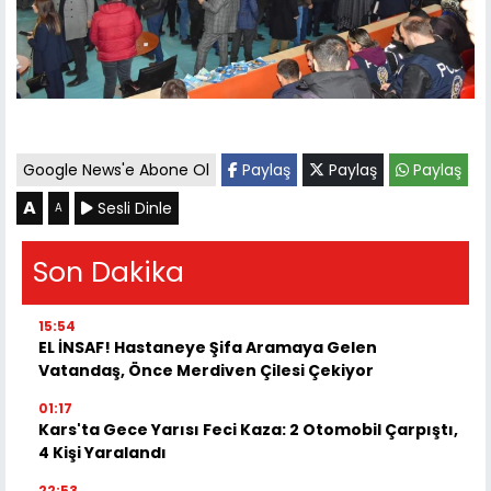
Google News'e Abone Ol
Paylaş
Paylaş
Paylaş
A
Sesli Dinle
A
Son Dakika
15:54
EL İNSAF! Hastaneye Şifa Aramaya Gelen
Vatandaş, Önce Merdiven Çilesi Çekiyor
01:17
Kars'ta Gece Yarısı Feci Kaza: 2 Otomobil Çarpıştı,
4 Kişi Yaralandı
22:53