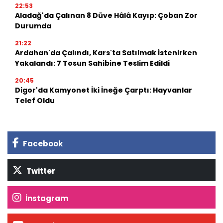
22:53
Aladağ'da Çalınan 8 Düve Hâlâ Kayıp: Çoban Zor
Durumda
21:22
Ardahan'da Çalındı, Kars'ta Satılmak İstenirken
Yakalandı: 7 Tosun Sahibine Teslim Edildi
20:45
Digor'da Kamyonet İki İneğe Çarptı: Hayvanlar
Telef Oldu
Facebook
Twitter
İnstagram