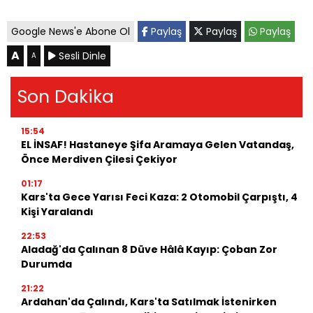
Google News'e Abone Ol
Paylaş
Paylaş
Paylaş
A
Sesli Dinle
A
Son Dakika
15:54
EL İNSAF! Hastaneye Şifa Aramaya Gelen Vatandaş,
Önce Merdiven Çilesi Çekiyor
01:17
Kars'ta Gece Yarısı Feci Kaza: 2 Otomobil Çarpıştı, 4
Kişi Yaralandı
22:53
Aladağ'da Çalınan 8 Düve Hâlâ Kayıp: Çoban Zor
Durumda
21:22
Ardahan'da Çalındı, Kars'ta Satılmak İstenirken