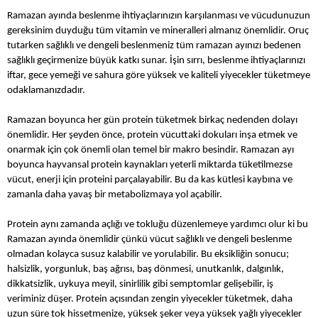
Ramazan ayında beslenme ihtiyaçlarınızın karşılanması ve vücudunuzun
gereksinim duyduğu tüm vitamin ve mineralleri almanız önemlidir. Oruç
tutarken sağlıklı ve dengeli beslenmeniz tüm ramazan ayınızı bedenen
sağlıklı geçirmenize büyük katkı sunar. İşin sırrı, beslenme ihtiyaçlarınızı
iftar, gece yemeği ve sahura göre yüksek ve kaliteli yiyecekler tüketmeye
odaklamanızdadır.
Ramazan boyunca her gün protein tüketmek birkaç nedenden dolayı
önemlidir. Her şeyden önce, protein vücuttaki dokuları inşa etmek ve
onarmak için çok önemli olan temel bir makro besindir. Ramazan ayı
boyunca hayvansal protein kaynakları yeterli miktarda tüketilmezse
vücut, enerji için proteini parçalayabilir. Bu da kas kütlesi kaybına ve
zamanla daha yavaş bir metabolizmaya yol açabilir.
Protein aynı zamanda açlığı ve tokluğu düzenlemeye yardımcı olur ki bu
Ramazan ayında önemlidir çünkü vücut sağlıklı ve dengeli beslenme
olmadan kolayca susuz kalabilir ve yorulabilir. Bu eksikliğin sonucu;
halsizlik, yorgunluk, baş ağrısı, baş dönmesi, unutkanlık, dalgınlık,
dikkatsizlik, uykuya meyil, sinirlilik gibi semptomlar gelişebilir, iş
veriminiz düşer. Protein açısından zengin yiyecekler tüketmek, daha
uzun süre tok hissetmenize, yüksek şeker veya yüksek yağlı yiyecekler