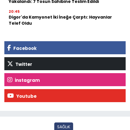
Yakalandı: 7 Tosun Sahibine Teslim Edildi
20:45
Digor'da Kamyonet İki İneğe Çarptı: Hayvanlar
Telef Oldu
Facebook
Twitter
İnstagram
Youtube
SAĞLıK