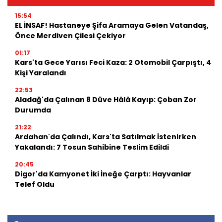
15:54
EL İNSAF! Hastaneye Şifa Aramaya Gelen Vatandaş,
Önce Merdiven Çilesi Çekiyor
01:17
Kars'ta Gece Yarısı Feci Kaza: 2 Otomobil Çarpıştı, 4
Kişi Yaralandı
22:53
Aladağ'da Çalınan 8 Düve Hâlâ Kayıp: Çoban Zor
Durumda
21:22
Ardahan'da Çalındı, Kars'ta Satılmak İstenirken
Yakalandı: 7 Tosun Sahibine Teslim Edildi
20:45
Digor'da Kamyonet İki İneğe Çarptı: Hayvanlar
Telef Oldu