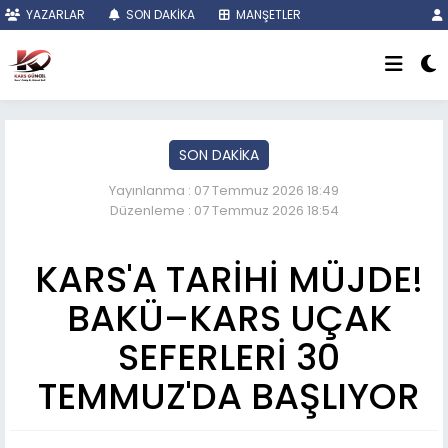
YAZARLAR
SON DAKİKA
MANŞETLER
SON DAKİKA
Yayınlanma : 07 Temmuz 2026 18:49
Düzenleme : 07 Temmuz 2026 18:54
KARS'A TARİHİ MÜJDE!
BAKÜ–KARS UÇAK
SEFERLERİ 30
TEMMUZ'DA BAŞLIYOR