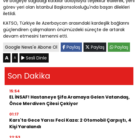
ve bölgeye sağladığı katkılar dolayısıyla teşekkür edilerek, yeni
görev yeri olan İstanbul Başkonsolosluğu'nda başarı dilekleri
iletildi.
KATSO, Türkiye ile Azerbaycan arasındaki kardeşlik bağlarını
güçlendiren çalışmaların önümüzdeki süreçte de artarak
devam etmesini temenni etti.
Google News'e Abone Ol
Paylaş
Paylaş
Paylaş
A
Sesli Dinle
A
Son Dakika
15:54
EL İNSAF! Hastaneye Şifa Aramaya Gelen Vatandaş,
Önce Merdiven Çilesi Çekiyor
01:17
Kars'ta Gece Yarısı Feci Kaza: 2 Otomobil Çarpıştı, 4
Kişi Yaralandı
22:53