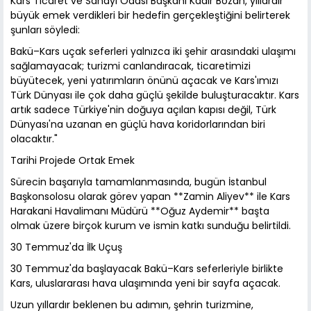
Kars Ticaret ve Sanayi Odası Başkanı Kadir Bozan, yıllardır
büyük emek verdikleri bir hedefin gerçekleştiğini belirterek
şunları söyledi:
Bakü–Kars uçak seferleri yalnızca iki şehir arasındaki ulaşımı
sağlamayacak; turizmi canlandıracak, ticaretimizi
büyütecek, yeni yatırımların önünü açacak ve Kars'ımızı
Türk Dünyası ile çok daha güçlü şekilde buluşturacaktır. Kars
artık sadece Türkiye'nin doğuya açılan kapısı değil, Türk
Dünyası'na uzanan en güçlü hava koridorlarından biri
olacaktır."
Tarihi Projede Ortak Emek
Sürecin başarıyla tamamlanmasında, bugün İstanbul
Başkonsolosu olarak görev yapan **Zamin Aliyev** ile Kars
Harakani Havalimanı Müdürü **Oğuz Aydemir** başta
olmak üzere birçok kurum ve ismin katkı sunduğu belirtildi.
30 Temmuz'da İlk Uçuş
30 Temmuz'da başlayacak Bakü–Kars seferleriyle birlikte
Kars, uluslararası hava ulaşımında yeni bir sayfa açacak.
Uzun yıllardır beklenen bu adımın, şehrin turizmine,