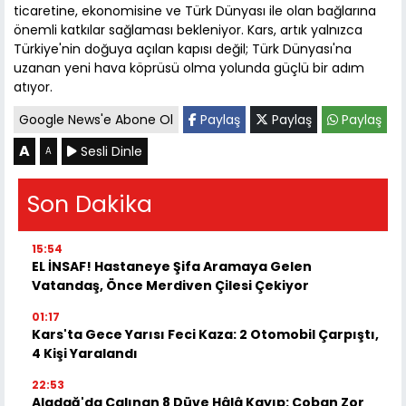
ticaretine, ekonomisine ve Türk Dünyası ile olan bağlarına
önemli katkılar sağlaması bekleniyor. Kars, artık yalnızca
Türkiye'nin doğuya açılan kapısı değil; Türk Dünyası'na
uzanan yeni hava köprüsü olma yolunda güçlü bir adım
atıyor.
Google News'e Abone Ol
Paylaş
Paylaş
Paylaş
A
Sesli Dinle
A
Son Dakika
15:54
EL İNSAF! Hastaneye Şifa Aramaya Gelen
Vatandaş, Önce Merdiven Çilesi Çekiyor
01:17
Kars'ta Gece Yarısı Feci Kaza: 2 Otomobil Çarpıştı,
4 Kişi Yaralandı
22:53
Aladağ'da Çalınan 8 Düve Hâlâ Kayıp: Çoban Zor