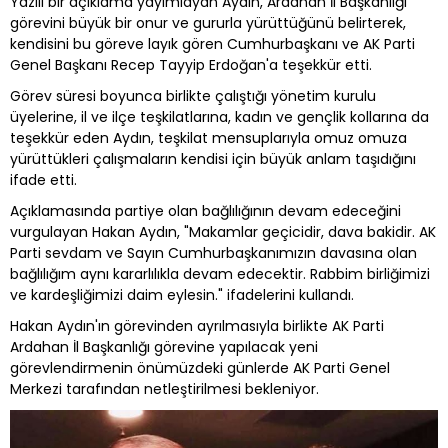
Yazılı bir açıklama yayımlayan Aydın, Ardahan İl Başkanlığı
görevini büyük bir onur ve gururla yürüttüğünü belirterek,
kendisini bu göreve layık gören Cumhurbaşkanı ve AK Parti
Genel Başkanı Recep Tayyip Erdoğan'a teşekkür etti.
Görev süresi boyunca birlikte çalıştığı yönetim kurulu
üyelerine, il ve ilçe teşkilatlarına, kadın ve gençlik kollarına da
teşekkür eden Aydın, teşkilat mensuplarıyla omuz omuza
yürüttükleri çalışmaların kendisi için büyük anlam taşıdığını
ifade etti.
Açıklamasında partiye olan bağlılığının devam edeceğini
vurgulayan Hakan Aydın, "Makamlar geçicidir, dava bakidir. AK
Parti sevdam ve Sayın Cumhurbaşkanımızın davasına olan
bağlılığım aynı kararlılıkla devam edecektir. Rabbim birliğimizi
ve kardeşliğimizi daim eylesin." ifadelerini kullandı.
Hakan Aydın'ın görevinden ayrılmasıyla birlikte AK Parti
Ardahan İl Başkanlığı görevine yapılacak yeni
görevlendirmenin önümüzdeki günlerde AK Parti Genel
Merkezi tarafından netleştirilmesi bekleniyor.