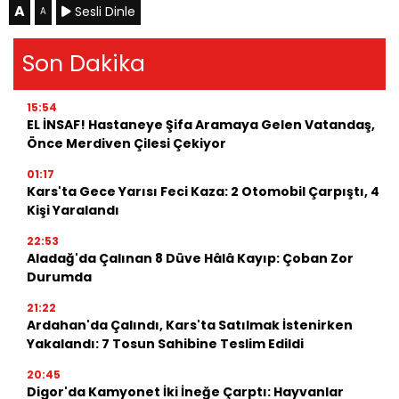
A
Sesli Dinle
A
Son Dakika
15:54
EL İNSAF! Hastaneye Şifa Aramaya Gelen Vatandaş,
Önce Merdiven Çilesi Çekiyor
01:17
Kars'ta Gece Yarısı Feci Kaza: 2 Otomobil Çarpıştı, 4
Kişi Yaralandı
22:53
Aladağ'da Çalınan 8 Düve Hâlâ Kayıp: Çoban Zor
Durumda
21:22
Ardahan'da Çalındı, Kars'ta Satılmak İstenirken
Yakalandı: 7 Tosun Sahibine Teslim Edildi
20:45
Digor'da Kamyonet İki İneğe Çarptı: Hayvanlar