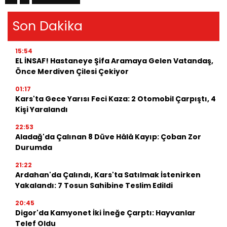
Son Dakika
15:54
EL İNSAF! Hastaneye Şifa Aramaya Gelen Vatandaş,
Önce Merdiven Çilesi Çekiyor
01:17
Kars'ta Gece Yarısı Feci Kaza: 2 Otomobil Çarpıştı, 4
Kişi Yaralandı
22:53
Aladağ'da Çalınan 8 Düve Hâlâ Kayıp: Çoban Zor
Durumda
21:22
Ardahan'da Çalındı, Kars'ta Satılmak İstenirken
Yakalandı: 7 Tosun Sahibine Teslim Edildi
20:45
Digor'da Kamyonet İki İneğe Çarptı: Hayvanlar
Telef Oldu