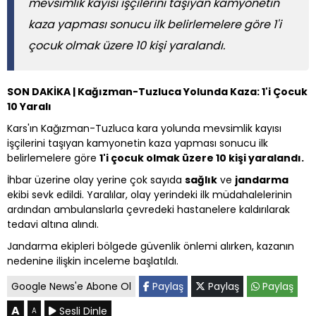
mevsimlik kayısı işçilerini taşıyan kamyonetin
kaza yapması sonucu ilk belirlemelere göre 1'i
çocuk olmak üzere 10 kişi yaralandı.
SON DAKİKA | Kağızman-Tuzluca Yolunda Kaza: 1'i Çocuk
10 Yaralı
Kars'ın Kağızman-Tuzluca kara yolunda mevsimlik kayısı
işçilerini taşıyan kamyonetin kaza yapması sonucu ilk
belirlemelere göre
1'i çocuk olmak üzere 10 kişi yaralandı.
İhbar üzerine olay yerine çok sayıda
sağlık
ve
jandarma
ekibi sevk edildi. Yaralılar, olay yerindeki ilk müdahalelerinin
ardından ambulanslarla çevredeki hastanelere kaldırılarak
tedavi altına alındı.
Jandarma ekipleri bölgede güvenlik önlemi alırken, kazanın
nedenine ilişkin inceleme başlatıldı.
Google News'e Abone Ol
Paylaş
Paylaş
Paylaş
A
Sesli Dinle
A