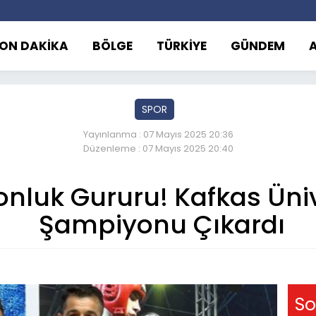
ON DAKİKA
BÖLGE
TÜRKİYE
GÜNDEM
SPOR
Yayınlanma : 07 Mayıs 2025 20:36
Düzenleme : 07 Mayıs 2025 20:40
nluk Gururu! Kafkas Üniv
Şampiyonu Çıkardı
So