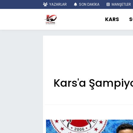
YAZARLAR
SON DAKİKA
MANŞETLER
KARS
S
Kars'a Şampiyo