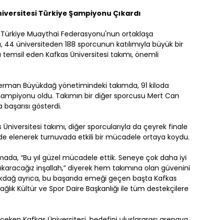
iversitesi Türkiye Şampiyonu Çıkardı
le Türkiye Muaythai Federasyonu'nun ortaklaşa
 44 üniversiteden 188 sporcunun katılımıyla büyük bir
temsil eden Kafkas Üniversitesi takımı, önemli
ü Ferman Büyükdağ yönetimindeki takımda, 91 kiloda
ampiyonu oldu. Takımın bir diğer sporcusu Mert Can
 başarısı gösterdi.
niversitesi takımı, diğer sporcularıyla da çeyrek finale
alde elenerek turnuvada etkili bir mücadele ortaya koydu.
ada, “Bu yıl güzel mücadele ettik. Seneye çok daha iyi
ıkaracağız inşallah,” diyerek hem takımına olan güvenini
ükdağ ayrıca, bu başarıda emeği geçen başta Kafkas
ağlık Kültür ve Spor Daire Başkanlığı ile tüm destekçilere
t çeken Kafkas Üniversitesi, hedefini uluslararası arenaya