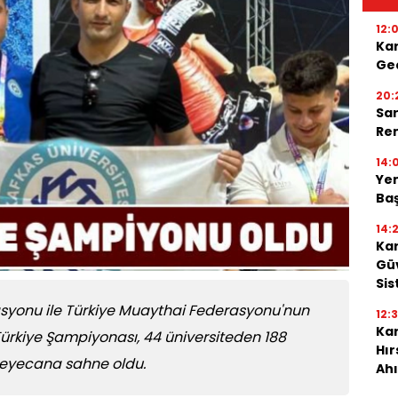
12:
Ka
Geç
20:
Sar
Ren
14:
Yen
Baş
14:
Kar
Güv
Sis
rasyonu ile Türkiye Muaythai Federasyonu'nun
12:
Kar
ürkiye Şampiyonası, 44 üniversiteden 188
Hı
heyecana sahne oldu.
Ahı