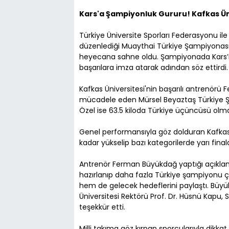
Kars'a Şampiyonluk Gururu! Kafkas Ün
Türkiye Üniversite Sporları Federasyonu i
düzenlediği Muaythai Türkiye Şampiyonası,
heyecana sahne oldu. Şampiyonada Kars’ı 
başarılara imza atarak adından söz ettirdi.
Kafkas Üniversitesi'nin başarılı antrenör
mücadele eden Mürsel Beyaztaş Türkiye Ş
Özel ise 63.5 kiloda Türkiye üçüncüsü olma
Genel performansıyla göz dolduran Kafkas Ü
kadar yükselip bazı kategorilerde yarı fin
Antrenör Ferman Büyükdağ yaptığı açıklam
hazırlanıp daha fazla Türkiye şampiyonu ç
hem de gelecek hedeflerini paylaştı. Büy
Üniversitesi Rektörü Prof. Dr. Hüsnü Kapu, S
teşekkür etti.
Milli takıma göz kırpan sporcularıyla dikka