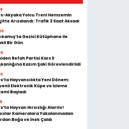
05
rs-Akyaka Yolcu Treni Hemzemin
itte Arızalandı: Trafik 3 Saat Aksadı
20
ıkamış’ta Gezici Kütüphane ile
kli Bir Gün
00
iden Refah Partisi Kars İl
kanlığına Kazım Şaki Görevlendirildi
20
s’ta Hayvancılıkta Yeni Dönem:
enli Elektronik Küpe ve İzleme
temi Başladı
35
s’ta Hayvan Hırsızlığı Alarmı!
rsızlar Kameralara Yakalanmadan
rdan Boğa ve İnek Çaldı