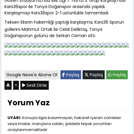
Güven Stadyumu'nda BAL Ligi 7. hafta 3. Grup karşılaşması
Kars36spor ile Tonya Doğanspor arasında yapıldı.
Karşılaşmayı Kars36spor 2-1 üstünlükle tamamladı.
Teksen Ekerin hakemliği yaptığı karşılaşma, Kars36 Sporun
gollerini Mahmut Ortak ile Celal Deliktaş, Tonya
Doğansporun golünü de Serkan Osman attı.
Google News'e Abone Ol
Paylaş
Paylaş
Paylaş
A
Sesli Dinle
A
Yorum Yaz
UYARI:
Konuyla ilgisi bulunmayan, hakaret içeren cümleler
veya imalar, inançlara saldırı, şiddete teşvik yorumları
onaylanmamaktadır.