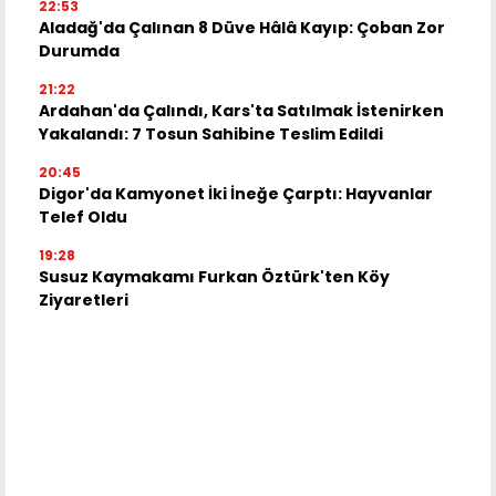
22:53
Aladağ'da Çalınan 8 Düve Hâlâ Kayıp: Çoban Zor
Durumda
21:22
Ardahan'da Çalındı, Kars'ta Satılmak İstenirken
Yakalandı: 7 Tosun Sahibine Teslim Edildi
20:45
Digor'da Kamyonet İki İneğe Çarptı: Hayvanlar
Telef Oldu
19:28
Susuz Kaymakamı Furkan Öztürk'ten Köy
Ziyaretleri