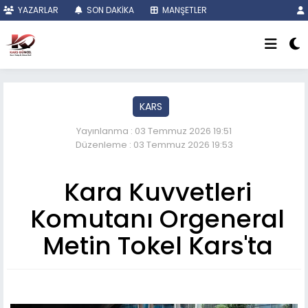
YAZARLAR
SON DAKİKA
MANŞETLER
KARS
Yayınlanma : 03 Temmuz 2026 19:51
Düzenleme : 03 Temmuz 2026 19:53
Kara Kuvvetleri
Komutanı Orgeneral
Metin Tokel Kars'ta