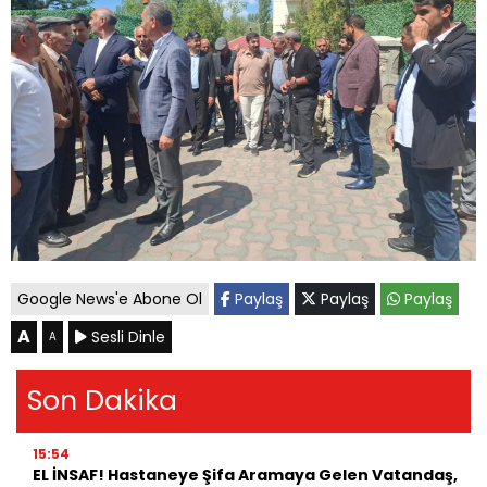
Google News'e Abone Ol
Paylaş
Paylaş
Paylaş
A
Sesli Dinle
A
Son Dakika
15:54
EL İNSAF! Hastaneye Şifa Aramaya Gelen Vatandaş,