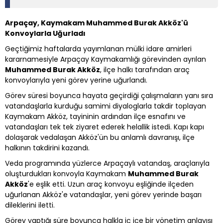
Arpaçay, Kaymakam Muhammed Burak Akköz'ü
Konvoylarla Uğurladı
Geçtiğimiz haftalarda yayımlanan mülki idare amirleri
kararnamesiyle Arpaçay Kaymakamlığı görevinden ayrılan
Muhammed Burak Akköz
, ilçe halkı tarafından araç
konvoylarıyla yeni görev yerine uğurlandı.
Görev süresi boyunca hayata geçirdiği çalışmaların yanı sıra
vatandaşlarla kurduğu samimi diyaloglarla takdir toplayan
Kaymakam Akköz, tayininin ardından ilçe esnafını ve
vatandaşları tek tek ziyaret ederek helallik istedi. Kapı kapı
dolaşarak vedalaşan Akköz'ün bu anlamlı davranışı, ilçe
halkının takdirini kazandı.
Veda programında yüzlerce Arpaçaylı vatandaş, araçlarıyla
oluşturdukları konvoyla Kaymakam
Muhammed Burak
Akköz
'e eşlik etti. Uzun araç konvoyu eşliğinde ilçeden
uğurlanan Akköz'e vatandaşlar, yeni görev yerinde başarı
dileklerini iletti.
Görev yaptığı süre boyunca halkla iç içe bir yönetim anlayışı