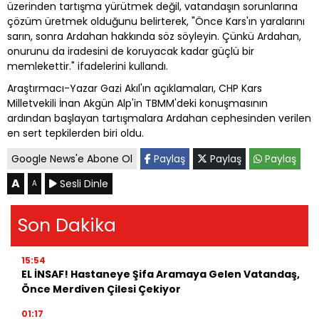
üzerinden tartışma yürütmek değil, vatandaşın sorunlarına
çözüm üretmek olduğunu belirterek, "Önce Kars'ın yaralarını
sarın, sonra Ardahan hakkında söz söyleyin. Çünkü Ardahan,
onurunu da iradesini de koruyacak kadar güçlü bir
memlekettir." ifadelerini kullandı.
Araştırmacı-Yazar Gazi Akıl'ın açıklamaları, CHP Kars
Milletvekili İnan Akgün Alp'in TBMM'deki konuşmasının
ardından başlayan tartışmalara Ardahan cephesinden verilen
en sert tepkilerden biri oldu.
Google News'e Abone Ol
Paylaş
Paylaş
Paylaş
A
Sesli Dinle
A
Son Dakika
15:54
EL İNSAF! Hastaneye Şifa Aramaya Gelen Vatandaş,
Önce Merdiven Çilesi Çekiyor
01:17