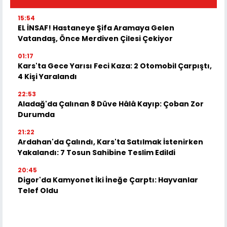
15:54
EL İNSAF! Hastaneye Şifa Aramaya Gelen
Vatandaş, Önce Merdiven Çilesi Çekiyor
01:17
Kars'ta Gece Yarısı Feci Kaza: 2 Otomobil Çarpıştı,
4 Kişi Yaralandı
22:53
Aladağ'da Çalınan 8 Düve Hâlâ Kayıp: Çoban Zor
Durumda
21:22
Ardahan'da Çalındı, Kars'ta Satılmak İstenirken
Yakalandı: 7 Tosun Sahibine Teslim Edildi
20:45
Digor'da Kamyonet İki İneğe Çarptı: Hayvanlar
Telef Oldu