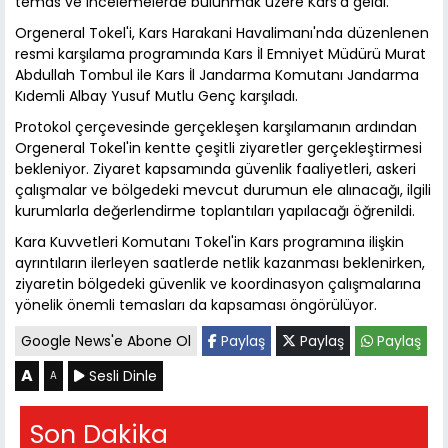
temas ve incelemelerde bulunmak üzere Kars'a geldi.
Orgeneral Tokel'i, Kars Harakani Havalimanı'nda düzenlenen
resmi karşılama programında Kars İl Emniyet Müdürü Murat
Abdullah Tombul ile Kars İl Jandarma Komutanı Jandarma
Kıdemli Albay Yusuf Mutlu Genç karşıladı.
Protokol çerçevesinde gerçekleşen karşılamanın ardından
Orgeneral Tokel'in kentte çeşitli ziyaretler gerçekleştirmesi
bekleniyor. Ziyaret kapsamında güvenlik faaliyetleri, askeri
çalışmalar ve bölgedeki mevcut durumun ele alınacağı, ilgili
kurumlarla değerlendirme toplantıları yapılacağı öğrenildi.
Kara Kuvvetleri Komutanı Tokel'in Kars programına ilişkin
ayrıntıların ilerleyen saatlerde netlik kazanması beklenirken,
ziyaretin bölgedeki güvenlik ve koordinasyon çalışmalarına
yönelik önemli temasları da kapsaması öngörülüyor.
Google News'e Abone Ol
Paylaş
Paylaş
Paylaş
A
Sesli Dinle
A
Son Dakika