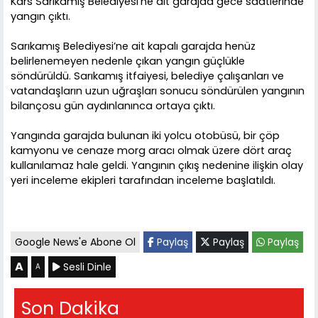
Kars Sarıkamış Belediyesi'ne ait garajda gece saatlerinde
yangın çıktı.
Sarıkamış Belediyesi’ne ait kapalı garajda henüz
belirlenemeyen nedenle çıkan yangın güçlükle
söndürüldü. Sarıkamış itfaiyesi, belediye çalışanları ve
vatandaşların uzun uğraşları sonucu söndürülen yangının
bilançosu gün aydınlanınca ortaya çıktı.
Yangında garajda bulunan iki yolcu otobüsü, bir çöp
kamyonu ve cenaze morg aracı olmak üzere dört araç
kullanılamaz hale geldi. Yangının çıkış nedenine ilişkin olay
yeri inceleme ekipleri tarafından inceleme başlatıldı.
Google News'e Abone Ol
Paylaş
Paylaş
Paylaş
A
Sesli Dinle
A
Son Dakika