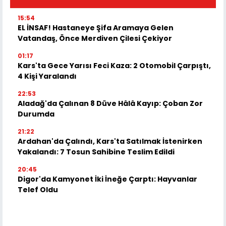
15:54
EL İNSAF! Hastaneye Şifa Aramaya Gelen
Vatandaş, Önce Merdiven Çilesi Çekiyor
01:17
Kars'ta Gece Yarısı Feci Kaza: 2 Otomobil Çarpıştı,
4 Kişi Yaralandı
22:53
Aladağ'da Çalınan 8 Düve Hâlâ Kayıp: Çoban Zor
Durumda
21:22
Ardahan'da Çalındı, Kars'ta Satılmak İstenirken
Yakalandı: 7 Tosun Sahibine Teslim Edildi
20:45
Digor'da Kamyonet İki İneğe Çarptı: Hayvanlar
Telef Oldu