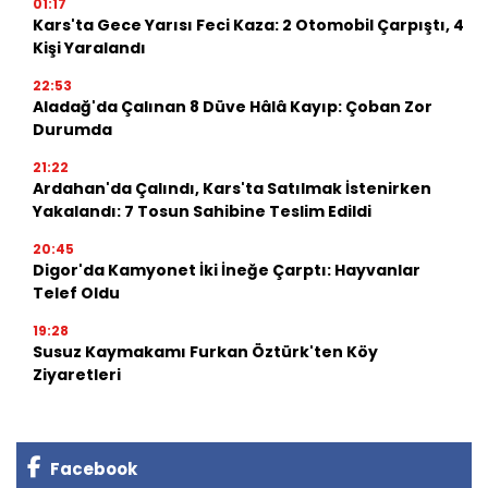
01:17
Kars'ta Gece Yarısı Feci Kaza: 2 Otomobil Çarpıştı, 4
Kişi Yaralandı
22:53
Aladağ'da Çalınan 8 Düve Hâlâ Kayıp: Çoban Zor
Durumda
21:22
Ardahan'da Çalındı, Kars'ta Satılmak İstenirken
Yakalandı: 7 Tosun Sahibine Teslim Edildi
20:45
Digor'da Kamyonet İki İneğe Çarptı: Hayvanlar
Telef Oldu
19:28
Susuz Kaymakamı Furkan Öztürk'ten Köy
Ziyaretleri
Facebook