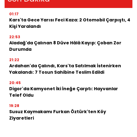
01:17
Kars'ta Gece Yarısı Feci Kaza: 2 Otomobil Çarpıştı, 4
Kişi Yaralandı
22:53
Aladağ'da Çalınan 8 Düve Hâlâ Kayıp: Çoban Zor
Durumda
21:22
Ardahan'da Çalındı, Kars'ta Satılmak İstenirken
Yakalandı: 7 Tosun Sahibine Teslim Edildi
20:45
Digor'da Kamyonet İki İneğe Çarptı: Hayvanlar
Telef Oldu
19:28
Susuz Kaymakamı Furkan Öztürk'ten Köy
Ziyaretleri