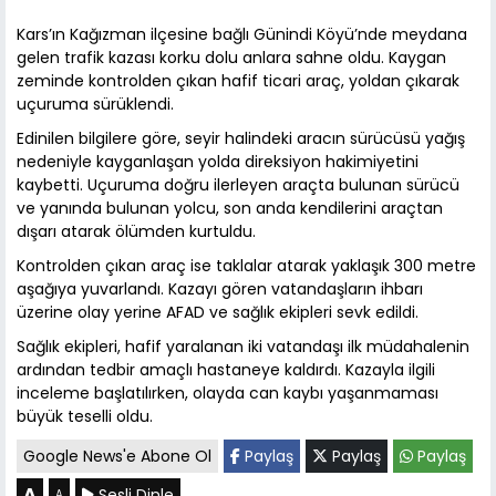
Kars’ın Kağızman ilçesine bağlı Günindi Köyü’nde meydana
gelen trafik kazası korku dolu anlara sahne oldu. Kaygan
zeminde kontrolden çıkan hafif ticari araç, yoldan çıkarak
uçuruma sürüklendi.
Edinilen bilgilere göre, seyir halindeki aracın sürücüsü yağış
nedeniyle kayganlaşan yolda direksiyon hakimiyetini
kaybetti. Uçuruma doğru ilerleyen araçta bulunan sürücü
ve yanında bulunan yolcu, son anda kendilerini araçtan
dışarı atarak ölümden kurtuldu.
Kontrolden çıkan araç ise taklalar atarak yaklaşık 300 metre
aşağıya yuvarlandı. Kazayı gören vatandaşların ihbarı
üzerine olay yerine AFAD ve sağlık ekipleri sevk edildi.
Sağlık ekipleri, hafif yaralanan iki vatandaşı ilk müdahalenin
ardından tedbir amaçlı hastaneye kaldırdı. Kazayla ilgili
inceleme başlatılırken, olayda can kaybı yaşanmaması
büyük teselli oldu.
Google News'e Abone Ol
Paylaş
Paylaş
Paylaş
A
Sesli Dinle
A