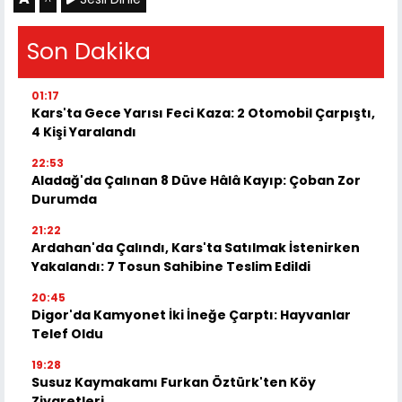
Son Dakika
01:17
Kars'ta Gece Yarısı Feci Kaza: 2 Otomobil Çarpıştı,
4 Kişi Yaralandı
22:53
Aladağ'da Çalınan 8 Düve Hâlâ Kayıp: Çoban Zor
Durumda
21:22
Ardahan'da Çalındı, Kars'ta Satılmak İstenirken
Yakalandı: 7 Tosun Sahibine Teslim Edildi
20:45
Digor'da Kamyonet İki İneğe Çarptı: Hayvanlar
Telef Oldu
19:28
Susuz Kaymakamı Furkan Öztürk'ten Köy
Ziyaretleri