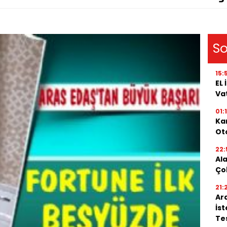
So
15:
EL
Va
01:
Kar
Oto
22:
Al
Ço
21:
Ar
İs
Tes