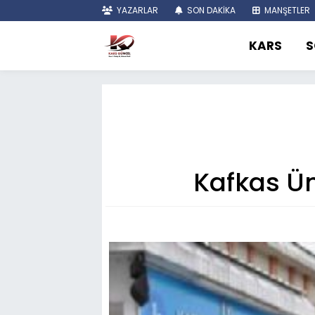
YAZARLAR
SON DAKİKA
MANŞETLER
KARS
S
Kafkas Üni