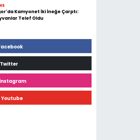
45
gor'da Kamyonet İki İneğe Çarptı:
yvanlar Telef Oldu
Facebook
Twitter
İnstagram
Youtube