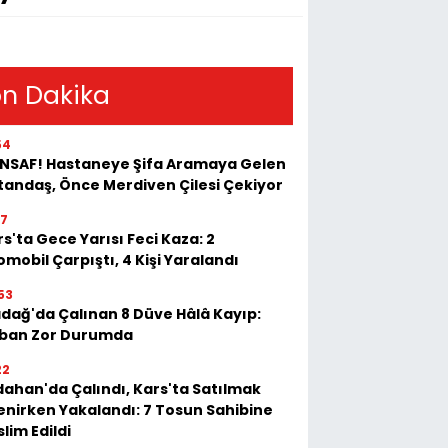
n Dakika
54
 İNSAF! Hastaneye Şifa Aramaya Gelen
tandaş, Önce Merdiven Çilesi Çekiyor
17
s'ta Gece Yarısı Feci Kaza: 2
mobil Çarpıştı, 4 Kişi Yaralandı
53
adağ'da Çalınan 8 Düve Hâlâ Kayıp:
ban Zor Durumda
22
dahan'da Çalındı, Kars'ta Satılmak
tenirken Yakalandı: 7 Tosun Sahibine
lim Edildi