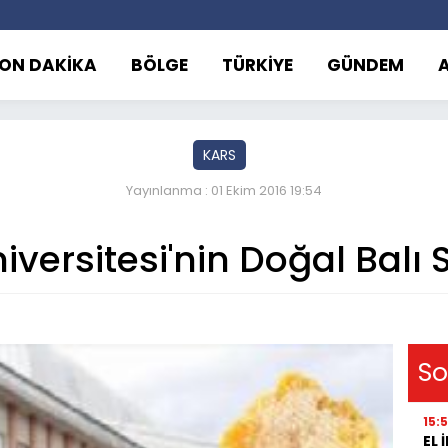
ON DAKİKA
BÖLGE
TÜRKİYE
GÜNDEM
KARS
Yayınlanma : 01 Ekim 2016 19:54
versitesi'nin Doğal Balı S
So
15:
EL 