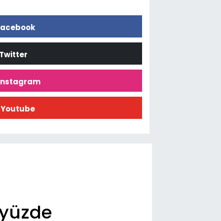
acebook
Twitter
İnstagram
Youtube
eşyüzde