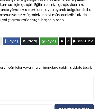
urması için çalıştık. Eğitimlerimizi, çalıştaylarımızı,
lararası yönetim sistemlerini uygulayarak belgelendirdik.
memnuniyetsiz müşteriniz, en iyi müşterinizdir.'' Biz de
 çalıştığımız müddetçe, başarı bizden
A
l
Paylaş
Paylaş
Paylaş
Sesli Dinle
A
eren cümleler veya imalar, inançlara saldırı, şiddete teşvik