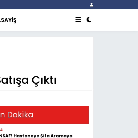
ASAYİŞ
atışa Çıktı
n Dakika
54
İNSAF! Hastaneye Şifa Aramaya