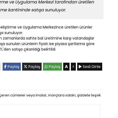
iştirme ve Uygulama Merkezi tarafından üretilen
etme kantininde satışa sunuluyor.
ı Geliştirme ve Uygulama Merkezince üretilen ürünler
şa sunuluyor.
son zamanlarda sahte bal üretimine karşı vatandaşlar
a sunulan ürünlerin fiyatı ise piyasa şartlarına göre
en satışa çıkarıldığı belirtildi.
A
Paylaş
Paylaş
Paylaş
Sesli Dinle
A
eren cümleler veya imalar, inançlara saldırı, şiddete teşvik