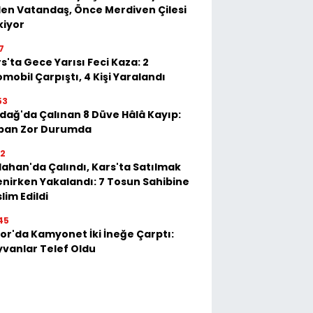
en Vatandaş, Önce Merdiven Çilesi
kiyor
7
s'ta Gece Yarısı Feci Kaza: 2
mobil Çarpıştı, 4 Kişi Yaralandı
53
dağ'da Çalınan 8 Düve Hâlâ Kayıp:
ban Zor Durumda
22
ahan'da Çalındı, Kars'ta Satılmak
enirken Yakalandı: 7 Tosun Sahibine
lim Edildi
45
or'da Kamyonet İki İneğe Çarptı:
vanlar Telef Oldu