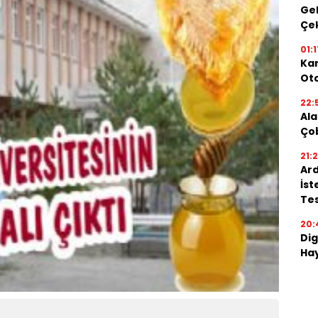
Gel
Çe
01:1
Kar
Oto
22:
Ala
Ço
21:
Ard
İst
Tes
20:
Dig
Hay