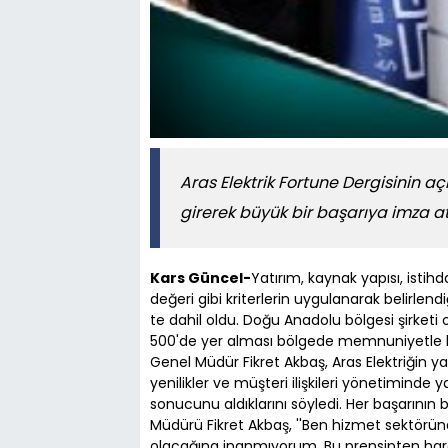
Aras Elektrik Fortune Dergisinin açı
girerek büyük bir başarıya imza att
Kars Güncel-
Yatırım, kaynak yapısı, istih
değeri gibi kriterlerin uygulanarak belirlendi
te dahil oldu. Doğu Anadolu bölgesi şirketi 
500'de yer alması bölgede memnuniyetle ka
Genel Müdür Fikret Akbaş, Aras Elektriğin yat
yenilikler ve müşteri ilişkileri yönetiminde y
sonucunu aldıklarını söyledi. Her başarının
Müdürü Fikret Akbaş, ''Ben hizmet sektöründ
olacağına inanmıyorum. Bu prensipten hare