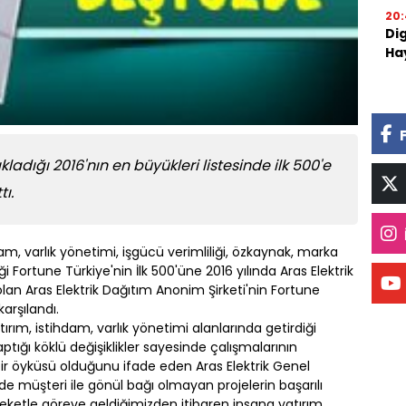
20:
Di
Ha
kladığı 2016'nın en büyükleri listesinde ilk 500'e
ı.
dam, varlık yönetimi, işgücü verimliliği, özkaynak, marka
ği Fortune Türkiye'nin İlk 500'üne 2016 yılında Aras Elektrik
olan Aras Elektrik Dağıtım Anonim Şirketi'nin Fortune
rşılandı.
ırım, istihdam, varlık yönetimi alanlarında getirdiği
aptığı köklü değişiklikler sayesinde çalışmalarının
 bir öyküsü olduğunu ifade eden Aras Elektrik Genel
e müşteri ile gönül bağı olmayan projelerin başarılı
ketle göreve geldiğimizden itibaren insana yatırım