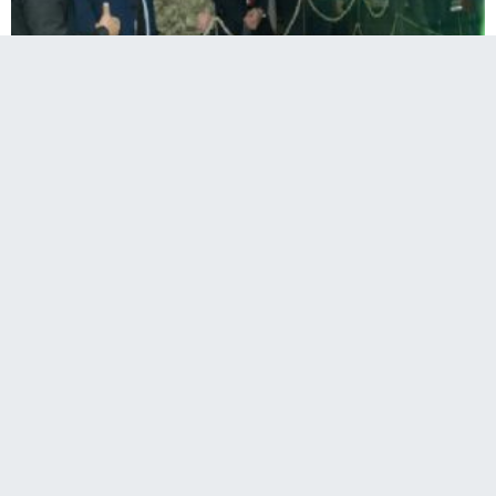
Hz. Hüseyin'in 72 kişiyle birlikte Kerbela'da şehit
edilişinin yıldönümü nedeniyle Iğdır'da aşura
çadırı kuruldu.
Kars Güncel-
Hz. Hüseyin ve beraberinde şehit olanları
anmak amacıyla Zübeyde Hanım Bulvarı'nda 'Kerbela'dan Bir
Esinti' adı altında çadır kuruldu. Kerbela'da yaşananları
canlandıran ve o zamana ait sembolik materyallerle
zenginleştirilen Kerbela sahnesi, Kerbela'da yaşananları
anlatan kitap, CD, resim ve film gibi materyallerin de
sergilendiği aşura çadırını her kesimden insan ziyaret ediyor.