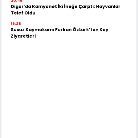
20:45
Digor'da Kamyonet İki İneğe Çarptı: Hayvanlar
Telef Oldu
19:28
Susuz Kaymakamı Furkan Öztürk'ten Köy
Ziyaretleri