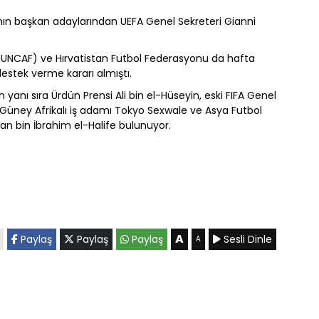
FA'nın başkan adaylarından UEFA Genel Sekreteri Gianni
i (UNCAF) ve Hırvatistan Futbol Federasyonu da hafta
estek verme kararı almıştı.
 yanı sıra Ürdün Prensi Ali bin el-Hüseyin, eski FIFA Genel
üney Afrikalı iş adamı Tokyo Sexwale ve Asya Futbol
 bin İbrahim el-Halife bulunuyor.
A
Paylaş
Paylaş
Paylaş
Sesli Dinle
A