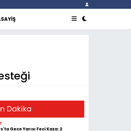
ASAYİŞ
esteği
n Dakika
7
s'ta Gece Yarısı Feci Kaza: 2