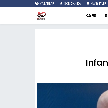
YAZARLAR
SON DAKİKA
MANŞETLER
KARS
S
Infa