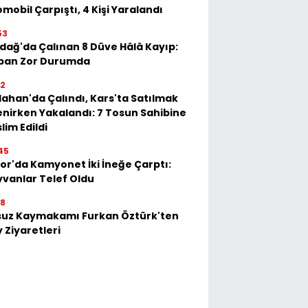
mobil Çarpıştı, 4 Kişi Yaralandı
53
dağ'da Çalınan 8 Düve Hâlâ Kayıp:
ban Zor Durumda
22
ahan'da Çalındı, Kars'ta Satılmak
enirken Yakalandı: 7 Tosun Sahibine
lim Edildi
45
or'da Kamyonet İki İneğe Çarptı:
vanlar Telef Oldu
28
suz Kaymakamı Furkan Öztürk'ten
 Ziyaretleri