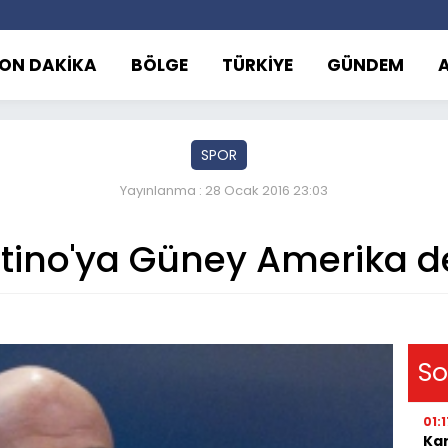
ON DAKİKA
BÖLGE
TÜRKİYE
GÜNDEM
SPOR
Yayınlanma : 28 Ocak 2016 23:03
ntino'ya Güney Amerika d
So
01:1
Kar