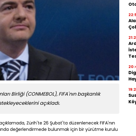
Oto
22:
Ala
Ço
21:
Ard
İst
Tes
20:
Dig
Hay
19:
arı Birliği (CONMEBOL), FIFA'nın başkanlık
Su
Köy
tekleyeceklerini açıkladı.
açıklamada, Zürih'te 26 Şubat'ta düzenlenecek FIFA'nın
kında değerlendirmede bulunmak için bir yürütme kurulu