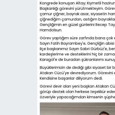
Kongrede konuşan Altay; Kıymetli hazirun bil
Başkanlığı görevini yürütmekteyim. Göre
çamur çiğner, bayrak asar, siyasetin ha
çiğnediğim çamurdan, astığım bayraklar
Gençliğimin en güzel günlerini Recep Ta
Hamdolsun.
Görev yaptığım süre zarfında bana çok em
Sayın Fatih Bayrambey'e, Gençliğin abisi 
ilçe başkanımız Sayın Sabri Gürbüz'e, be
kardeşlerime ve desteklerini hiç bir za
Karagöl'e de buradan şükranlarımı sunu
Büyüklerimizin de dediği gibi siyaset bir
Atakan Cücü'ye devrediyorum. Görevini e
Kendisine başarılar diliyorum dedi.
Görevi devir alan yeni başkan Atakan Cüc
görüp destek olan herkese teşekkür ederi
özveriyle yapacağımdan kimsenin şüphes