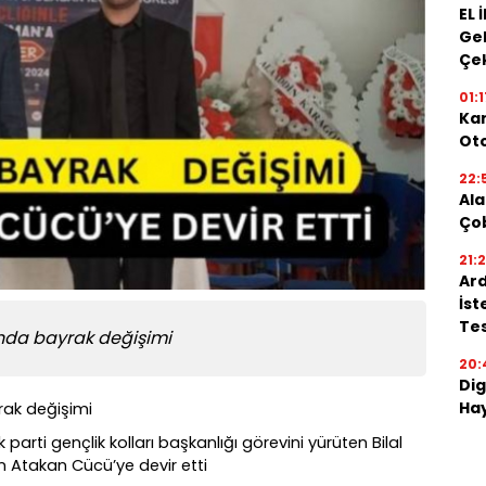
EL 
Gel
Çe
01:1
Kar
Oto
22:
Ala
Ço
21:
Ard
İst
Tes
ında bayrak değişimi
20:
Dig
Hay
rak değişimi
k parti gençlik kolları başkanlığı görevini yürüten Bilal
an Atakan Cücü’ye devir etti