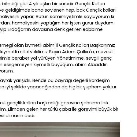
indiği gibi 4 yılı aşkın bir süredir Gençlik Kolları
ve geldiğimde bana söylenen hep, bak Gençlik kolları
maliyesini yapar. Bütün samimiyetimle söylüyorum ki
dan, hamaliyesini yaptığım her işten gurur duydum.
yyip Erdoğan’ın davasına denk getiren Rabbime
eği olan kıymetli abim İl Gençlik Kolları Başkanımız
kıymetli milletvekilimiz Sayın Adem Çalkın'a, mevcut
nimle beraber yol yürüyen Yönetimime, sevgili genç
man esirgemeyen kıymetli büyüğüm, abim Alaaddin
yorum.
 bayrak yarışıdır. Bende bu bayrağı değerli kardeşim
n iyi şekilde yapacağından da hiç bir şüphem yoktur.
ü gençlik kolları başkanlığı görevine şahsıma laik
m. Elimden gelen her türlü çaba ile görevimi büyük bir
i olmasın dedi.