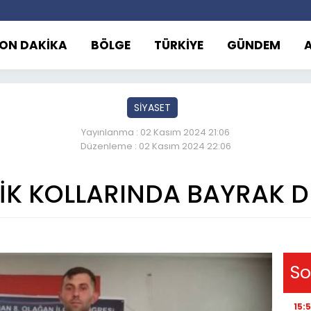
ON DAKİKA
BÖLGE
TÜRKİYE
GÜNDEM
SİYASET
Yayınlanma : 02 Kasım 2024 21:06
Düzenleme : 02 Kasım 2024 22:06
İK KOLLARINDA BAYRAK D
So
15: