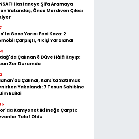
İNSAF! Hastaneye Şifa Aramaya
en Vatandaş, Önce Merdiven Çilesi
kiyor
7
s'ta Gece Yarısı Feci Kaza: 2
mobil Çarpıştı, 4 Kişi Yaralandı
53
dağ'da Çalınan 8 Düve Hâlâ Kayıp:
ban Zor Durumda
22
ahan'da Çalındı, Kars'ta Satılmak
enirken Yakalandı: 7 Tosun Sahibine
lim Edildi
45
or'da Kamyonet İki İneğe Çarptı:
vanlar Telef Oldu