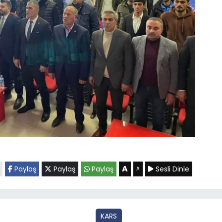
A
Paylaş
Paylaş
Paylaş
Sesli Dinle
A
KARS