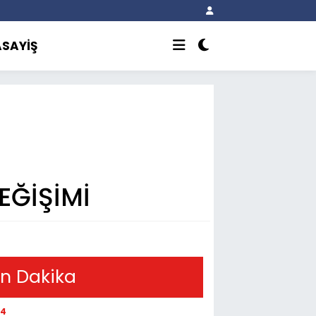
ASAYİŞ
EĞİŞİMİ
n Dakika
54