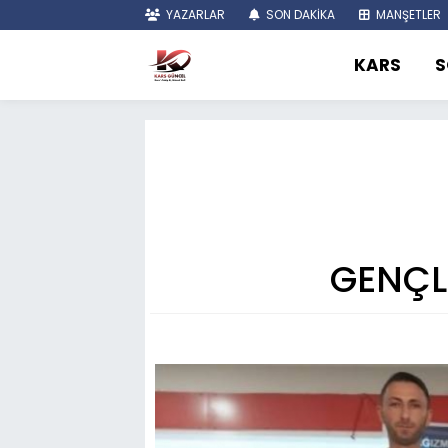
YAZARLAR
SON DAKİKA
MANŞETLER
KARS
S
GENÇL