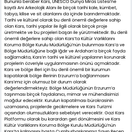
Bununla beraber Kars, UNESCO Dünya Miras Listesi’ne
kayıtlı Ani Arkeolojik Alanı ile birçok tarihi kale, kümbet,
tabya, kilise ve sit alanlarını da içinde barındırmaktadır.
Tarihi ve kültürel olarak bu denli önemli değerlere sahip
olan Kars, tarihi yapılar ile ilgili olarak birçok proje
üretmekte ve bu projeleri başarı ile yürütmektedir. Bu denli
önemli değerlere sahip olan Kars’ta Kültür Varlıklarını
Koruma Bölge Kurulu Müdürlüğü’nün bulunması Kars’a ve
Bölge Müdürlüğüne bağlı Iğdır ve Ardahan’a birçok fayda
sağlamakta, Kars’ın tarihi ve kültürel yapılarının korunarak
projelerin özveriyle uygulanmasının önünü açmaktadır.
Kars ve bölge illeri için bu denli önemli bir kurumun
kapatılarak bölge illerinin Erzurum’a bağlanmasını
Kars’ımız için olumsuz bir durum olarak
değerlendirmekteyiz. Bölge Müdürlüğünün Erzurum’a
taşınması birçok faydalanıcı, mimar ve mühendisimizi
mağdur edecektir. Kurulun kapatılması bürokrasinin
uzamasına, projelerde gecikmelere ve Kars Turizmi
açısından olumsuzluklara sebebiyet verecektir. Gazi Kars
Platformu olarak bu karardan geri dönülmesini ve Kars
Kültür Varlıklarını Koruma Bölge Kurulu Müdürlüğü’nün
Kars’ta kalmasını başta Cumhurbaşkanımız Sayın Recep