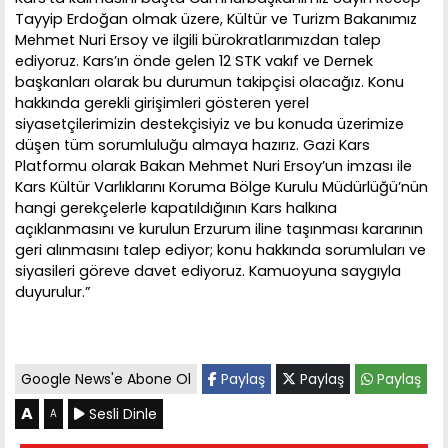
Tayyip Erdoğan olmak üzere, Kültür ve Turizm Bakanımız
Mehmet Nuri Ersoy ve ilgili bürokratlarımızdan talep
ediyoruz. Kars’ın önde gelen 12 STK vakıf ve Dernek
başkanları olarak bu durumun takipçisi olacağız. Konu
hakkında gerekli girişimleri gösteren yerel
siyasetçilerimizin destekçisiyiz ve bu konuda üzerimize
düşen tüm sorumluluğu almaya hazırız. Gazi Kars
Platformu olarak Bakan Mehmet Nuri Ersoy’un imzası ile
Kars Kültür Varlıklarını Koruma Bölge Kurulu Müdürlüğü’nün
hangi gerekçelerle kapatıldığının Kars halkına
açıklanmasını ve kurulun Erzurum iline taşınması kararının
geri alınmasını talep ediyor; konu hakkında sorumluları ve
siyasileri göreve davet ediyoruz. Kamuoyuna saygıyla
duyurulur.”
Google News'e Abone Ol
Paylaş
Paylaş
Paylaş
A
Sesli Dinle
A