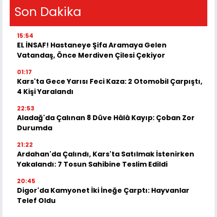
Son Dakika
15:54
EL İNSAF! Hastaneye Şifa Aramaya Gelen
Vatandaş, Önce Merdiven Çilesi Çekiyor
01:17
Kars'ta Gece Yarısı Feci Kaza: 2 Otomobil Çarpıştı,
4 Kişi Yaralandı
22:53
Aladağ'da Çalınan 8 Düve Hâlâ Kayıp: Çoban Zor
Durumda
21:22
Ardahan'da Çalındı, Kars'ta Satılmak İstenirken
Yakalandı: 7 Tosun Sahibine Teslim Edildi
20:45
Digor'da Kamyonet İki İneğe Çarptı: Hayvanlar
Telef Oldu