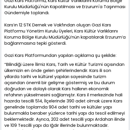
Gazi Kars Platformu, Kars Kültür Varlıklarını Koruma Bölge
Kurulu Müdürlüğü'nün Kapatılması ve Erzurum'a Taşınması
Gündemiyle toplandı.
Kars’ın 12 STK Dernek ve Vakfından oluşan Gazi Kars
Platformu Yönetim Kurulu Üyeleri, Kars Kültür Varlıklarını
Koruma Bölge Kurulu Müdürlüğü’nün kapatılarak Erzurum’a
bağlanmasına tepki gösterdi.
Gazi Kars Platformundan yapılan açıklama şu şekilde:
“Bilindiği üzere İlimiz Kars, Tarih ve Kültür Turizmi açısından
ülkemizin en önde gelen şehirlerindendir. Kars ili son
yıllarda tarihi ve kültürel yapıları sayesinde turizm
açısından önemli bir gelişme göstermiş ve bu durum
doğrudan ve dolaylı olarak Kars halkının ekonomik
refahının yükselmesini sağlamıştır. Kars il merkezinde hali
hazırda tescilli 514, İlçelerinde 390 adet olmak üzere Kars
genelinde toplamda 904 adet tarihi ve kültüler yapı
bulunmakla beraber yüzlerce tarihi yapı da tescil edilmeyi
beklemektedir. Ayrıca, 202 adet tescilli yapı Ardahan ilinde
ve 109 Tescilli yapı da Iğdır illerinde bulunmaktadır.