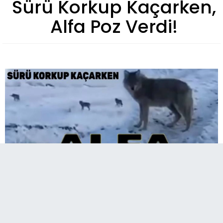
Sürü Korkup Kaçarken,
Alfa Poz Verdi!
Kars'ta çetin kış koşulları hayatın her
noktasında iyiden iyiye hissediliyor.