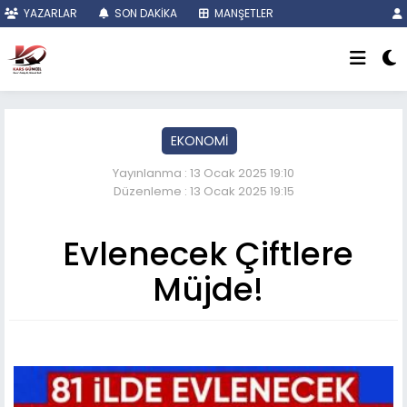
YAZARLAR
SON DAKİKA
MANŞETLER
EKONOMİ
Yayınlanma : 13 Ocak 2025 19:10
Düzenleme : 13 Ocak 2025 19:15
Evlenecek Çiftlere
Müjde!