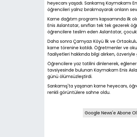
heyecanı yaşadı. Sarıkamış Kaymakamı Eni
öğrencileri yalnız bırakmayarak onların sev
Karne dağıtım programı kapsamında ilk o
Enis Aslantatar, sınıfları tek tek gezerek öğr
öğrencilere teslim eden Aslantatar, çocukl
Daha sonra Çamyazı Köyü İlk ve Ortaoku
karne törenine katıldı. Öğretmenler ve okul
faaliyetleri hakkında bilgi alırken, özveriy
Öğrencilere yaz tatilini dinlenerek, eğlene
tavsiyesinde bulunan Kaymakam Enis Aslant
günü ölümsüzleştirdi.
Sarıkamış'ta yaşanan karne heyecanı, öğren
renkli görüntülere sahne oldu.
Google News'e Abone Ol