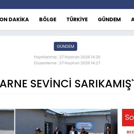
ON DAKİKA
BÖLGE
TÜRKİYE
GÜNDEM
GÜNDEM
Yayınlanma : 27 Haziran 2026 14:25
Düzenleme : 27 Haziran 2026 14:27
KARNE SEVİNCİ SARIKAMIŞ
So
01:1