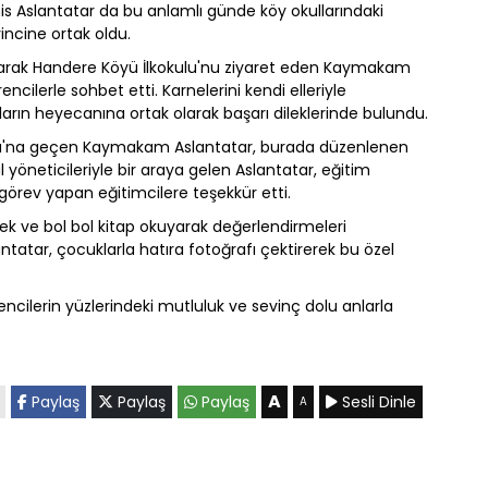
s Aslantatar da bu anlamlı günde köy okullarındaki
incine ortak oldu.
larak Handere Köyü İlkokulu'nu ziyaret eden Kaymakam
encilerle sohbet etti. Karnelerini kendi elleriyle
arın heyecanına ortak olarak başarı dileklerinde bulundu.
lu'na geçen Kaymakam Aslantatar, burada düzenlenen
 yöneticileriyle bir araya gelen Aslantatar, eğitim
le görev yapan eğitimcilere teşekkür etti.
rek ve bol bol kitap okuyarak değerlendirmeleri
atar, çocuklarla hatıra fotoğrafı çektirerek bu özel
cilerin yüzlerindeki mutluluk ve sevinç dolu anlarla
A
Paylaş
Paylaş
Paylaş
Sesli Dinle
A