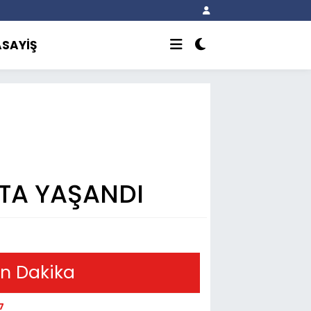
ASAYİŞ
'TA YAŞANDI
n Dakika
7