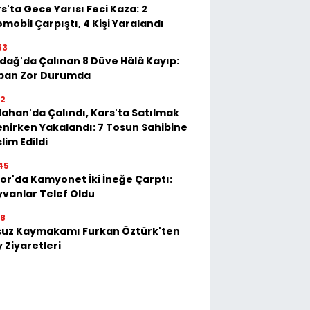
s'ta Gece Yarısı Feci Kaza: 2
mobil Çarpıştı, 4 Kişi Yaralandı
53
dağ'da Çalınan 8 Düve Hâlâ Kayıp:
ban Zor Durumda
22
ahan'da Çalındı, Kars'ta Satılmak
enirken Yakalandı: 7 Tosun Sahibine
lim Edildi
45
or'da Kamyonet İki İneğe Çarptı:
vanlar Telef Oldu
28
suz Kaymakamı Furkan Öztürk'ten
 Ziyaretleri