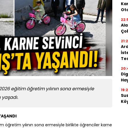
Kar
Oto
22:
Ala
Ço
21:
Ard
İst
Tes
20:
Dig
Hay
2026 eğitim öğretim yılının sona ermesiyle
19:
Su
ı yaşadı.
Köy
 YAŞANDI
m öğretim yılının sona ermesiyle birlikte öğrenciler karne