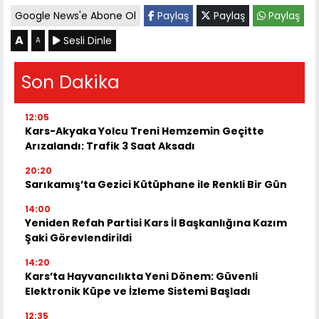
Google News'e Abone Ol
Paylaş
Paylaş
Paylaş
A
Sesli Dinle
A
Son Dakika
12:05
Kars-Akyaka Yolcu Treni Hemzemin Geçitte
Arızalandı: Trafik 3 Saat Aksadı
20:20
Sarıkamış’ta Gezici Kütüphane ile Renkli Bir Gün
14:00
Yeniden Refah Partisi Kars İl Başkanlığına Kazım
Şaki Görevlendirildi
14:20
Kars’ta Hayvancılıkta Yeni Dönem: Güvenli
Elektronik Küpe ve İzleme Sistemi Başladı
12:35