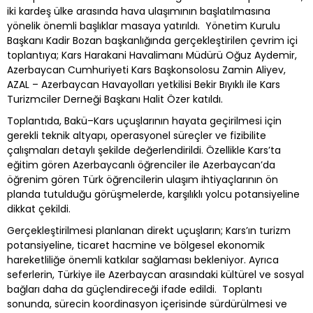
iki kardeş ülke arasında hava ulaşımının başlatılmasına
yönelik önemli başlıklar masaya yatırıldı. Yönetim Kurulu
Başkanı Kadir Bozan başkanlığında gerçekleştirilen çevrim içi
toplantıya; Kars Harakani Havalimanı Müdürü Oğuz Aydemir,
Azerbaycan Cumhuriyeti Kars Başkonsolosu Zamin Aliyev,
AZAL – Azerbaycan Havayolları yetkilisi Bekir Bıyıklı ile Kars
Turizmciler Derneği Başkanı Halit Özer katıldı.
Toplantıda, Bakü–Kars uçuşlarının hayata geçirilmesi için
gerekli teknik altyapı, operasyonel süreçler ve fizibilite
çalışmaları detaylı şekilde değerlendirildi. Özellikle Kars’ta
eğitim gören Azerbaycanlı öğrenciler ile Azerbaycan’da
öğrenim gören Türk öğrencilerin ulaşım ihtiyaçlarının ön
planda tutulduğu görüşmelerde, karşılıklı yolcu potansiyeline
dikkat çekildi.
Gerçekleştirilmesi planlanan direkt uçuşların; Kars’ın turizm
potansiyeline, ticaret hacmine ve bölgesel ekonomik
hareketliliğe önemli katkılar sağlaması bekleniyor. Ayrıca
seferlerin, Türkiye ile Azerbaycan arasındaki kültürel ve sosyal
bağları daha da güçlendireceği ifade edildi. Toplantı
sonunda, sürecin koordinasyon içerisinde sürdürülmesi ve