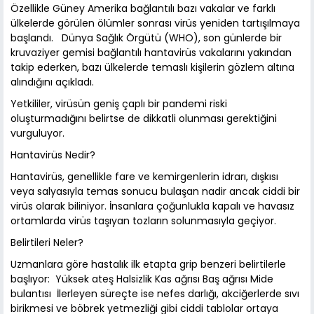
Özellikle Güney Amerika bağlantılı bazı vakalar ve farklı
ülkelerde görülen ölümler sonrası virüs yeniden tartışılmaya
başlandı. Dünya Sağlık Örgütü (WHO), son günlerde bir
kruvaziyer gemisi bağlantılı hantavirüs vakalarını yakından
takip ederken, bazı ülkelerde temaslı kişilerin gözlem altına
alındığını açıkladı.
Yetkililer, virüsün geniş çaplı bir pandemi riski
oluşturmadığını belirtse de dikkatli olunması gerektiğini
vurguluyor.
Hantavirüs Nedir?
Hantavirüs, genellikle fare ve kemirgenlerin idrarı, dışkısı
veya salyasıyla temas sonucu bulaşan nadir ancak ciddi bir
virüs olarak biliniyor. İnsanlara çoğunlukla kapalı ve havasız
ortamlarda virüs taşıyan tozların solunmasıyla geçiyor.
Belirtileri Neler?
Uzmanlara göre hastalık ilk etapta grip benzeri belirtilerle
başlıyor: Yüksek ateş Halsizlik Kas ağrısı Baş ağrısı Mide
bulantısı İlerleyen süreçte ise nefes darlığı, akciğerlerde sıvı
birikmesi ve böbrek yetmezliği gibi ciddi tablolar ortaya