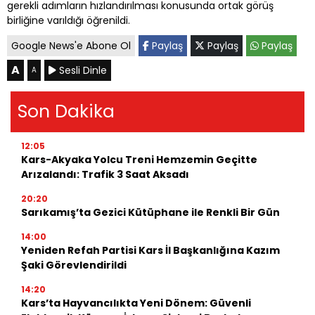
gerekli adımların hızlandırılması konusunda ortak görüş
birliğine varıldığı öğrenildi.
Google News'e Abone Ol
Paylaş
Paylaş
Paylaş
A
Sesli Dinle
A
Son Dakika
12:05
Kars-Akyaka Yolcu Treni Hemzemin Geçitte
Arızalandı: Trafik 3 Saat Aksadı
20:20
Sarıkamış’ta Gezici Kütüphane ile Renkli Bir Gün
14:00
Yeniden Refah Partisi Kars İl Başkanlığına Kazım
Şaki Görevlendirildi
14:20
Kars’ta Hayvancılıkta Yeni Dönem: Güvenli