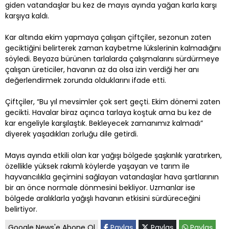
giden vatandaşlar bu kez de mayıs ayında yağan karla karşı
karşıya kaldı.
Kar altında ekim yapmaya çalışan çiftçiler, sezonun zaten
geciktiğini belirterek zaman kaybetme lükslerinin kalmadığını
söyledi. Beyaza bürünen tarlalarda çalışmalarını sürdürmeye
çalışan üreticiler, havanın az da olsa izin verdiği her anı
değerlendirmek zorunda olduklarını ifade etti.
Çiftçiler, “Bu yıl mevsimler çok sert geçti. Ekim dönemi zaten
gecikti. Havalar biraz açınca tarlaya koştuk ama bu kez de
kar engeliyle karşılaştık. Bekleyecek zamanımız kalmadı”
diyerek yaşadıkları zorluğu dile getirdi.
Mayıs ayında etkili olan kar yağışı bölgede şaşkınlık yaratırken,
özellikle yüksek rakımlı köylerde yaşayan ve tarım ile
hayvancılıkla geçimini sağlayan vatandaşlar hava şartlarının
bir an önce normale dönmesini bekliyor. Uzmanlar ise
bölgede aralıklarla yağışlı havanın etkisini sürdüreceğini
belirtiyor.
Google News'e Abone Ol
Paylaş
Paylaş
Paylaş