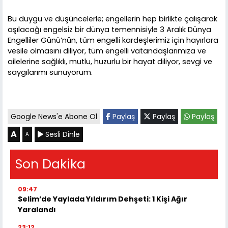
Bu duygu ve düşüncelerle; engellerin hep birlikte çalışarak
aşılacağı engelsiz bir dünya temennisiyle 3 Aralık Dünya
Engelliler Günü’nün, tüm engelli kardeşlerimiz için hayırlara
vesile olmasını diliyor, tüm engelli vatandaşlarımıza ve
ailelerine sağlıklı, mutlu, huzurlu bir hayat diliyor, sevgi ve
saygılarımı sunuyorum.
Google News'e Abone Ol
Paylaş
Paylaş
Paylaş
A
Sesli Dinle
A
Son Dakika
09:47
Selim’de Yaylada Yıldırım Dehşeti: 1 Kişi Ağır
Yaralandı
23:12