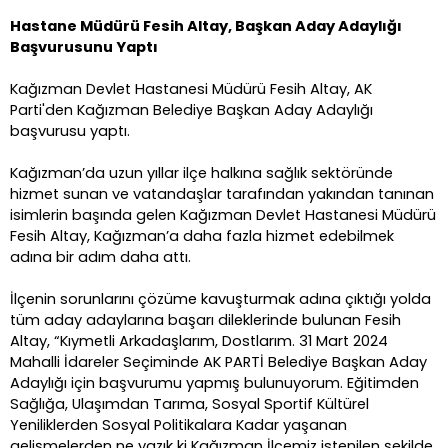
Hastane Müdürü Fesih Altay, Başkan Aday Adaylığı
Başvurusunu Yaptı
Kağızman Devlet Hastanesi Müdürü Fesih Altay, AK
Parti'den Kağızman Belediye Başkan Aday Adaylığı
başvurusu yaptı.
Kağızman’da uzun yıllar ilçe halkına sağlık sektöründe
hizmet sunan ve vatandaşlar tarafından yakından tanınan
isimlerin başında gelen Kağızman Devlet Hastanesi Müdürü
Fesih Altay, Kağızman’a daha fazla hizmet edebilmek
adına bir adım daha attı.
İlçenin sorunlarını çözüme kavuşturmak adına çıktığı yolda
tüm aday adaylarına başarı dileklerinde bulunan Fesih
Altay, “Kıymetli Arkadaşlarım, Dostlarım. 31 Mart 2024
Mahalli İdareler Seçiminde AK PARTİ Belediye Başkan Aday
Adaylığı için başvurumu yapmış bulunuyorum. Eğitimden
Sağlığa, Ulaşımdan Tarıma, Sosyal Sportif Kültürel
Yeniliklerden Sosyal Politikalara Kadar yaşanan
gelişmelerden ne yazık ki Kağızman İlçemiz istenilen şekilde