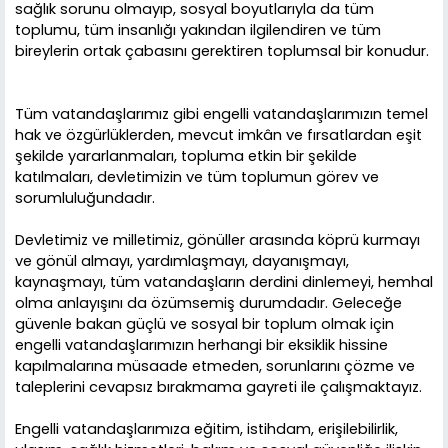
sağlık sorunu olmayıp, sosyal boyutlarıyla da tüm
toplumu, tüm insanlığı yakından ilgilendiren ve tüm
bireylerin ortak çabasını gerektiren toplumsal bir konudur.
malatya oto kiralama
Tüm vatandaşlarımız gibi engelli vatandaşlarımızın temel
hak ve özgürlüklerden, mevcut imkân ve fırsatlardan eşit
şekilde yararlanmaları, topluma etkin bir şekilde
katılmaları, devletimizin ve tüm toplumun görev ve
sorumluluğundadır.
Devletimiz ve milletimiz, gönüller arasında köprü kurmayı
ve gönül almayı, yardımlaşmayı, dayanışmayı,
kaynaşmayı, tüm vatandaşların derdini dinlemeyi, hemhal
olma anlayışını da özümsemiş durumdadır. Geleceğe
güvenle bakan güçlü ve sosyal bir toplum olmak için
engelli vatandaşlarımızın herhangi bir eksiklik hissine
kapılmalarına müsaade etmeden, sorunlarını çözme ve
taleplerini cevapsız bırakmama gayreti ile çalışmaktayız.
Engelli vatandaşlarımıza eğitim, istihdam, erişilebilirlik,