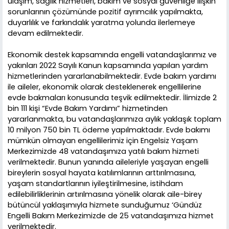
ulaşım, sağlık hizmetleri, bakım ve sosyal güvenliğe ilişkin
sorunlarının çözümünde pozitif ayrımcılık yapılmakta,
duyarlılık ve farkındalık yaratma yolunda ilerlemeye
devam edilmektedir.
Ekonomik destek kapsamında engelli vatandaşlarımız ve
yakınları 2022 Sayılı Kanun kapsamında yapılan yardım
hizmetlerinden yararlanabilmektedir. Evde bakım yardımı
ile aileler, ekonomik olarak desteklenerek engellilerine
evde bakmaları konusunda teşvik edilmektedir. İlimizde 2
bin 111 kişi “Evde Bakım Yardımı” hizmetinden
yararlanmakta, bu vatandaşlarımıza aylık yaklaşık toplam
10 milyon 750 bin TL ödeme yapılmaktadır. Evde bakımı
mümkün olmayan engellilerimiz için Engelsiz Yaşam
Merkezimizde 48 vatandaşımıza yatılı bakım hizmeti
verilmektedir. Bunun yanında aileleriyle yaşayan engelli
bireylerin sosyal hayata katılımlarının arttırılmasına,
yaşam standartlarının iyileştirilmesine, istihdam
edilebilirliklerinin artırılmasına yönelik olarak aile-birey
bütüncül yaklaşımıyla hizmete sunduğumuz ‘Gündüz
Engelli Bakım Merkezimizde de 25 vatandaşımıza hizmet
verilmektedir.