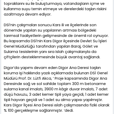
topraklarını su ile buluşturmaya, vatandaşların içme ve
kullanma suyu temin etmeye ve derelerdeki taşkın riskini
azaltmaya devam ediyor.
DSİ’nin çalışmaları sonucu Kars ili ve ilçelerinde son
dönemde yapılan su yapılarının artması bölgedeki
tarımsal faaliyetlerin gelişmesinde de önemli rol oynuyor.
Bu kapsamda DSİ’nin Kars Digor ilçesinde Devlet Su İşleri
Genel Müdürlüğü tarafından yapılan Baraj, Gölet ve
Sulama tesislerinin yanı sıra Islah çalışmalarıyla da
çiftçilerin desteklenmesinde büyük avantaj sağlandı.
Digor’da yapımı devam eden Digor Ana Deresi taşkın
koruma işi hakkında yazılı açıklamada bulunan DSİ Genel
Müdürü Prof. Dr. Lütfi Akca, ‘ Proje kapsamında Digor Ana
Deresinde sağ ve sol sahilde toplam 300 m betonarme
sulama kanal imalatı, 3900 m kâgir duvar imalatı, 7 adet
düşü havuzu, 3 adet kemer tipli yaya geçidi, 1 adet kemer
tipli hayvan geçidi ve 1 adet su alma yapısı yapılmıştır.
Kars Digor İlçesi Ana Deresi ıslah çalışmasında fiziki olarak
% 100 gerçekleşme sağlanmıştır. ’dedi.