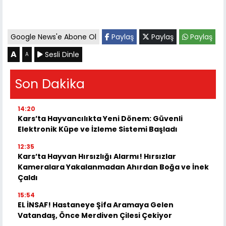
Google News'e Abone Ol
Paylaş
Paylaş
Paylaş
A
Sesli Dinle
A
Son Dakika
14:20
Kars’ta Hayvancılıkta Yeni Dönem: Güvenli
Elektronik Küpe ve İzleme Sistemi Başladı
12:35
Kars’ta Hayvan Hırsızlığı Alarmı! Hırsızlar
Kameralara Yakalanmadan Ahırdan Boğa ve İnek
Çaldı
15:54
EL İNSAF! Hastaneye Şifa Aramaya Gelen
Vatandaş, Önce Merdiven Çilesi Çekiyor