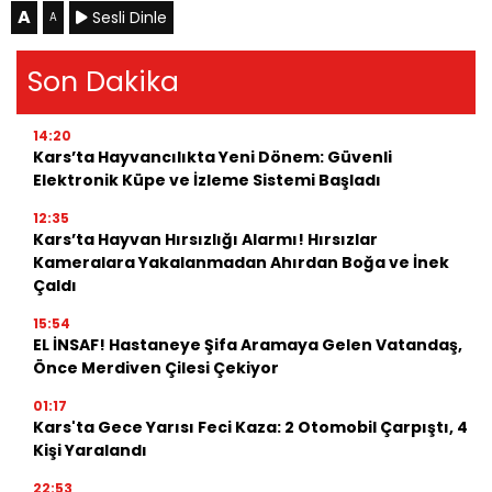
A
Sesli Dinle
A
Son Dakika
14:20
Kars’ta Hayvancılıkta Yeni Dönem: Güvenli
Elektronik Küpe ve İzleme Sistemi Başladı
12:35
Kars’ta Hayvan Hırsızlığı Alarmı! Hırsızlar
Kameralara Yakalanmadan Ahırdan Boğa ve İnek
Çaldı
15:54
EL İNSAF! Hastaneye Şifa Aramaya Gelen Vatandaş,
Önce Merdiven Çilesi Çekiyor
01:17
Kars'ta Gece Yarısı Feci Kaza: 2 Otomobil Çarpıştı, 4
Kişi Yaralandı
22:53