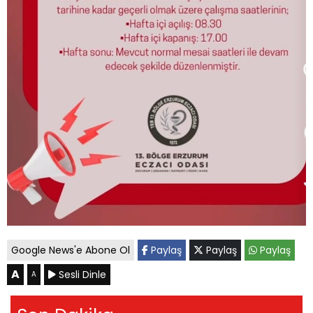
Google News'e Abone Ol
Paylaş
Paylaş
Paylaş
A
Sesli Dinle
A