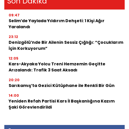
Son Dakika
09:47
Selim’de Yaylada Yıldırım Dehşeti: 1 Kişi Ağır
Yaralandı
23:12
Denizgölü’nde Bir Ailenin Sessiz Çığlığı: “Çocuklarım
İçin Korkuyorum”
12:05
Kars-Akyaka Yolcu Treni Hemzemin Geçitte
Arızalandı: Trafik 3 Saat Aksadı
20:20
Sarıkamış’ta Gezici Kütüphane ile Renkli Bir Gün
14:00
Yeniden Refah Partisi Kars İl Başkanlığına Kazım
Şaki Görevlendirildi