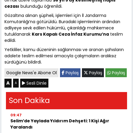
olmak üzere toplamda
38 yıl 9 ay kesinleşmiş hapis
cezası
bulunduğu öğrenildi.
Gözaltına alınan şüpheli, işlemleri için İl Jandarma
Komutanlığı’na götürüldü. Buradaki işlemlerinin ardından
adliyeye sevk edilen hükümlü, çıkarıldığı mahkemece
tutuklanarak
Kars Kapalı Ceza İnfaz Kurumu’na
teslim
edildi.
Yetkililer, kamu düzeninin sağlanması ve aranan şahısların
adalete teslim edilmesi amacıyla çalışmaların aralıksız
sürdüğünü bildirdi.
Google News'e Abone Ol
Paylaş
Paylaş
Paylaş
A
Sesli Dinle
A
Son Dakika
09:47
Selim’de Yaylada Yıldırım Dehşeti: 1 Kişi Ağır
Yaralandı