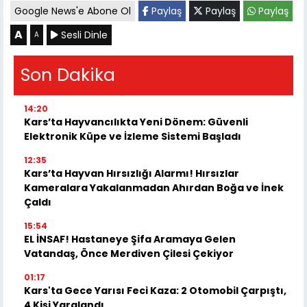
Google News'e Abone Ol
Paylaş
Paylaş
Paylaş
A
Sesli Dinle
A
Son Dakika
14:20
Kars’ta Hayvancılıkta Yeni Dönem: Güvenli
Elektronik Küpe ve İzleme Sistemi Başladı
12:35
Kars’ta Hayvan Hırsızlığı Alarmı! Hırsızlar
Kameralara Yakalanmadan Ahırdan Boğa ve İnek
Çaldı
15:54
EL İNSAF! Hastaneye Şifa Aramaya Gelen
Vatandaş, Önce Merdiven Çilesi Çekiyor
01:17
Kars'ta Gece Yarısı Feci Kaza: 2 Otomobil Çarpıştı,
4 Kişi Yaralandı