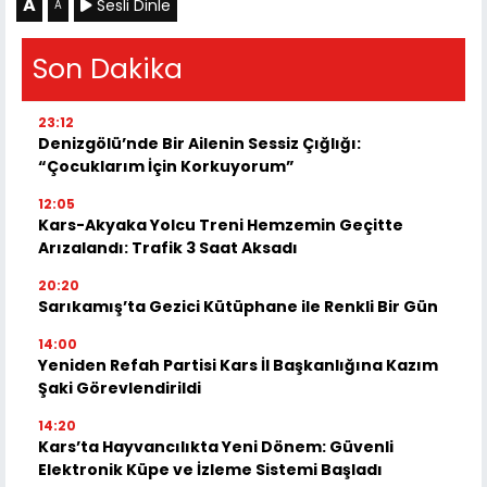
A
Sesli Dinle
A
Son Dakika
23:12
Denizgölü’nde Bir Ailenin Sessiz Çığlığı:
“Çocuklarım İçin Korkuyorum”
12:05
Kars-Akyaka Yolcu Treni Hemzemin Geçitte
Arızalandı: Trafik 3 Saat Aksadı
20:20
Sarıkamış’ta Gezici Kütüphane ile Renkli Bir Gün
14:00
Yeniden Refah Partisi Kars İl Başkanlığına Kazım
Şaki Görevlendirildi
14:20
Kars’ta Hayvancılıkta Yeni Dönem: Güvenli
Elektronik Küpe ve İzleme Sistemi Başladı