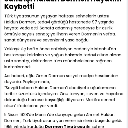
Kaybetti
Türk tiyatrosunun yaşayan hafızası, sahnelerin ustası
Haldun Dormen, tedavi gördüğü hastanede 97 yaşında
hayata veda etti. Sanata adanmış neredeyse bir asırlık
ömrüyle sayısız sanatçıya ilham veren Dormen’in vefatı,
sanat dünyasını ve sevenlerini yasa boğdu.
Yaklaşık üç hafta önce enfeksiyon nedeniyle İstanbul’da
hastaneye kaldırılan ve yoğun bakımda tedavi altına alınan
usta sanatçı, doktorların tüm müdahalelerine rağmen
kurtarılamadı.
Acı haberi, oğlu Ömer Dormen sosyal medya hesabından
duyurdu. Paylaşımında,
“Sevgili babam Haldun Dormen’i ebediyete uğurlamanın
tarifsiz üzüntüsü içindeyim. Onu tanıyan, seven ve hayatına
dokunduğu herkese başsağlığı diliyorum. Mekânı cennet
olsun” ifadelerine yer verdi.
5 Nisan 1928’de Mersin’de dünyaya gelen Ahmet Haldun
Dormen, Türk tiyatrosuna yön veren isimlerin başında geldi.
1955 yılında kurduğu
Dormen Tiyatrosu
ile sahne