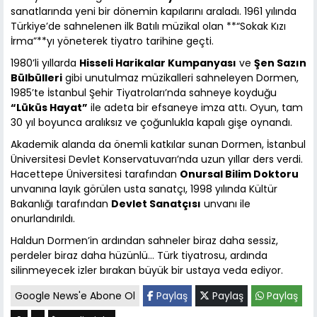
sanatlarında yeni bir dönemin kapılarını araladı. 1961 yılında
Türkiye’de sahnelenen ilk Batılı müzikal olan **“Sokak Kızı
İrma”**yı yöneterek tiyatro tarihine geçti.
1980’li yıllarda
Hisseli Harikalar Kumpanyası
ve
Şen Sazın
Bülbülleri
gibi unutulmaz müzikalleri sahneleyen Dormen,
1985’te İstanbul Şehir Tiyatroları’nda sahneye koyduğu
“Lüküs Hayat”
ile adeta bir efsaneye imza attı. Oyun, tam
30 yıl boyunca aralıksız ve çoğunlukla kapalı gişe oynandı.
Akademik alanda da önemli katkılar sunan Dormen, İstanbul
Üniversitesi Devlet Konservatuvarı’nda uzun yıllar ders verdi.
Hacettepe Üniversitesi tarafından
Onursal Bilim Doktoru
unvanına layık görülen usta sanatçı, 1998 yılında Kültür
Bakanlığı tarafından
Devlet Sanatçısı
unvanı ile
onurlandırıldı.
Haldun Dormen’in ardından sahneler biraz daha sessiz,
perdeler biraz daha hüzünlü… Türk tiyatrosu, ardında
silinmeyecek izler bırakan büyük bir ustaya veda ediyor.
Google News'e Abone Ol
Paylaş
Paylaş
Paylaş