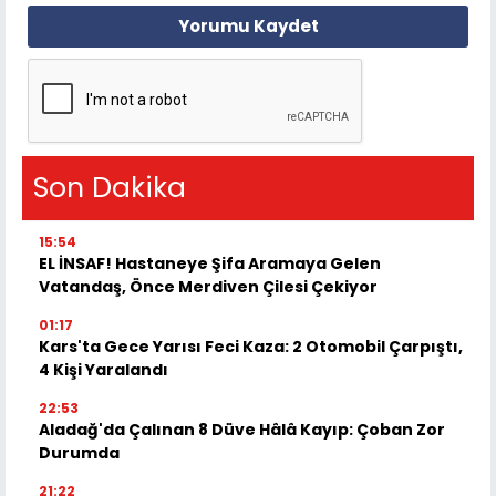
Yorumu Kaydet
Son Dakika
15:54
EL İNSAF! Hastaneye Şifa Aramaya Gelen
Vatandaş, Önce Merdiven Çilesi Çekiyor
01:17
Kars'ta Gece Yarısı Feci Kaza: 2 Otomobil Çarpıştı,
4 Kişi Yaralandı
22:53
Aladağ'da Çalınan 8 Düve Hâlâ Kayıp: Çoban Zor
Durumda
21:22