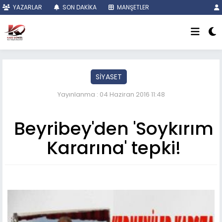
YAZARLAR
SON DAKİKA
MANŞETLER
SİYASET
Yayınlanma : 04 Haziran 2016 11:48
Beyribey'den 'Soykırım
Kararına' tepki!