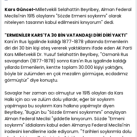
Kars Güncel-
Milletvekili Selahattin Beyribey, Alman Federal
Meclisi'nin 1915 olaylarını "Sözde Ermeni soykırımı" olarak
niteleyen tasarının kabul edilmesini kınıyorum" dedi.
"ERMENİLER KARS'TA 30 BİN VATANDAŞI DİRİ DİRİ YAKTI"
Kars'ın Rus İşgalinde kaldığı 1877-1878 yıllarında Ermenilerin
diri diri 30 bin kişi ateş vererek yaktıklarını ifade eden AK Parti
Kars Milletvekili Dr. Yusuf Selahattin Beyribey, "Osmanlı Rus
savaşından (1877-1878) sonra Kars'ın Rus işgalinde kaldığı
yıllarda Ermenilerin, kentte toplam 30.000 kişiyi yaktığını,
böyle bir zulümden en çok mezalim görmüşse, ecdadımız
görmüştür" diye konuştu.
Savaşlar her zaman acı olmuştur ve 1915 olayları da Kars
Halkı için acı ve zulüm dolu yıllardır, eğer bir soykırım
yapılmışsa bu soykırım Kars halkına yapılmıştır diyen
Beyribey, "Bugün bu "Sözde Ermeni soykırımını" onaylayan
Alman Federal Meclisi "şiddetle kınıyorum. Sözde "Ermeni
soykırımı" iddialarını kabul eden Almanya Federal Meclisi'nin
iradesini kendilerine iade ediyorum. "Tarihleri soykırımla dolu