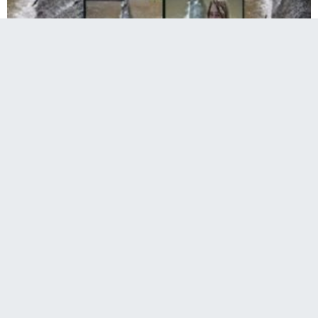
Kars'ta, tatlı su kefallerinin yumurtalarını
bırakmak için verdiği mücadele ilginç
görüntülere sahne oluyor. Binlerce balık
yumurtalarını bırakmak üzere akıntıya karşı
kilometrelerce yol alarak yumurtalarını
bırakacak güvenli yerlere çıkıyor.