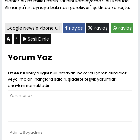
olanlar bizim milletimizin tarihini karalayamaz. bu konuda
Almanya'nın aynaya bakması gerekiyor" şeklinde konuştu.
Google News'e Abone Ol
Paylaş
Paylaş
Paylaş
A
Sesli Dinle
A
Yorum Yaz
UYARI:
Konuyla ilgisi bulunmayan, hakaret içeren cümleler
veya imalar, inançlara saldırı, şiddete teşvik yorumları
onaylanmamaktadır.