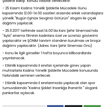
Şiddete Bakışı" konulu vaazlar verilecektir.
- 25 Kasım Kadına Yönelik Şiddetle Mücadele Günü
kapsamında 12.00-14.00 saatleri arasında erkek vatandaşlara
yönelik "Bugün Eşinize Sevginizi Götürün" sloganı ile çiçek
dağıtımı yapılacak.
- 25.11.2017 tarihinde saat:14.00'da Kars Şehir Sineması'nda
"Ayla" sinema filminin kadınlara özel ve ücretsiz gösterimi
yapılacaktır ve ŞÖNİM tanıtım standının kurulması ve broşür
dağıtımı yapılacaktır. (Adres: Kars Şehir Sineması Önü)
- Konu ile ilgili görseller 1 hafta boyunca billboardlarda
yayınlanacak.
- Etkinlik kapsamında il sınırları içerisinde görev yapan
muhtarlarla Kadına Yönelik Şiddetle Mücadele konusunda
farkındalık semineri verilecek.
- Etkinlik kapsamında il sınırlarımızda yapılacak olan spor
turnuvalarında "Kadına Şiddet İnsanlığa İhanettir." sloganlı
pankartlar açılacak.