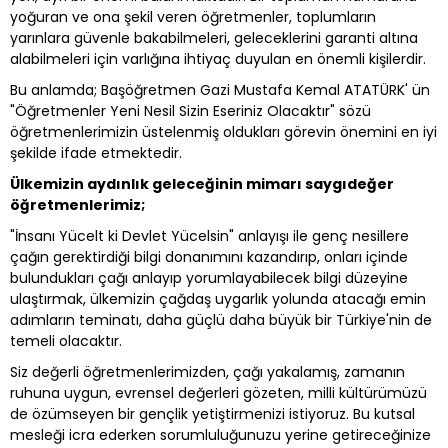
yoğuran ve ona şekil veren öğretmenler, toplumların
yarınlara güvenle bakabilmeleri, geleceklerini garanti altına
alabilmeleri için varlığına ihtiyaç duyulan en önemli kişilerdir.
Bu anlamda; Başöğretmen Gazi Mustafa Kemal ATATÜRK' ün
"Öğretmenler Yeni Nesil Sizin Eseriniz Olacaktır" sözü
öğretmenlerimizin üstelenmiş oldukları görevin önemini en iyi
şekilde ifade etmektedir.
Ülkemizin aydınlık geleceğinin mimarı saygıdeğer
öğretmenlerimiz;
"İnsanı Yücelt ki Devlet Yücelsin" anlayışı ile genç nesillere
çağın gerektirdiği bilgi donanımını kazandırıp, onları içinde
bulundukları çağı anlayıp yorumlayabilecek bilgi düzeyine
ulaştırmak, ülkemizin çağdaş uygarlık yolunda atacağı emin
adımların teminatı, daha güçlü daha büyük bir Türkiye'nin de
temeli olacaktır.
Siz değerli öğretmenlerimizden, çağı yakalamış, zamanın
ruhuna uygun, evrensel değerleri gözeten, milli kültürümüzü
de özümseyen bir gençlik yetiştirmenizi istiyoruz. Bu kutsal
mesleği icra ederken sorumluluğunuzu yerine getireceğinize