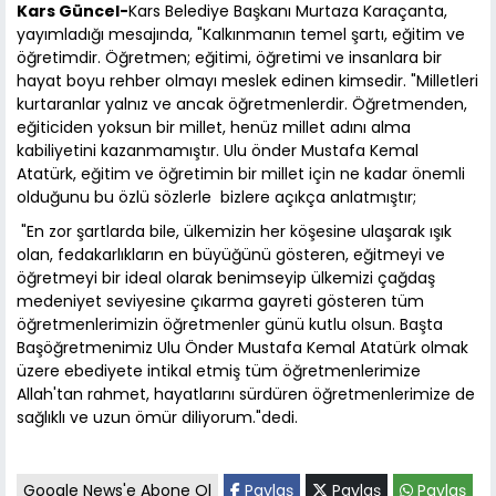
Kars Güncel-
Kars Belediye Başkanı Murtaza Karaçanta,
yayımladığı mesajında, "Kalkınmanın temel şartı, eğitim ve
öğretimdir. Öğretmen; eğitimi, öğretimi ve insanlara bir
hayat boyu rehber olmayı meslek edinen kimsedir. "Milletleri
kurtaranlar yalnız ve ancak öğretmenlerdir. Öğretmenden,
eğiticiden yoksun bir millet, henüz millet adını alma
kabiliyetini kazanmamıştır. Ulu önder Mustafa Kemal
Atatürk, eğitim ve öğretimin bir millet için ne kadar önemli
olduğunu bu özlü sözlerle bizlere açıkça anlatmıştır;
"En zor şartlarda bile, ülkemizin her köşesine ulaşarak ışık
olan, fedakarlıkların en büyüğünü gösteren, eğitmeyi ve
öğretmeyi bir ideal olarak benimseyip ülkemizi çağdaş
medeniyet seviyesine çıkarma gayreti gösteren tüm
öğretmenlerimizin öğretmenler günü kutlu olsun. Başta
Başöğretmenimiz Ulu Önder Mustafa Kemal Atatürk olmak
üzere ebediyete intikal etmiş tüm öğretmenlerimize
Allah'tan rahmet, hayatlarını sürdüren öğretmenlerimize de
sağlıklı ve uzun ömür diliyorum."dedi.
Google News'e Abone Ol
Paylaş
Paylaş
Paylaş