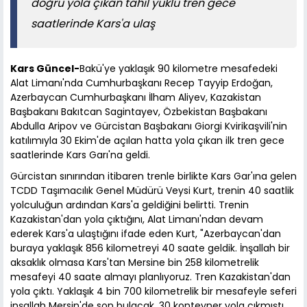
doğru yola çıkan tahıl yüklü tren gece
saatlerinde Kars'a ulaş
Kars Güncel-
Bakü'ye yaklaşık 90 kilometre mesafedeki
Alat Limanı'nda Cumhurbaşkanı Recep Tayyip Erdoğan,
Azerbaycan Cumhurbaşkanı İlham Aliyev, Kazakistan
Başbakanı Bakıtcan Sagintayev, Özbekistan Başbakanı
Abdulla Aripov ve Gürcistan Başbakanı Giorgi Kvirikaşvili'nin
katılımıyla 30 Ekim'de açılan hatta yola çıkan ilk tren gece
saatlerinde Kars Garı'na geldi.
Gürcistan sınırından itibaren trenle birlikte Kars Gar'ına gelen
TCDD Taşımacılık Genel Müdürü Veysi Kurt, trenin 40 saatlik
yolculuğun ardından Kars'a geldiğini belirtti. Trenin
Kazakistan'dan yola çıktığını, Alat Limanı'ndan devam
ederek Kars'a ulaştığını ifade eden Kurt, "Azerbaycan'dan
buraya yaklaşık 856 kilometreyi 40 saate geldik. İnşallah bir
aksaklık olmasa Kars'tan Mersine bin 258 kilometrelik
mesafeyi 40 saate almayı planlıyoruz. Tren Kazakistan'dan
yola çıktı. Yaklaşık 4 bin 700 kilometrelik bir mesafeyle seferi
inşallah Mersin'de son bulacak. 30 konteyner yola çıkmıştı