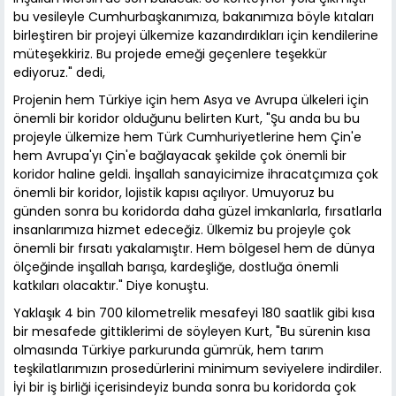
bu vesileyle Cumhurbaşkanımıza, bakanımıza böyle kıtaları
birleştiren bir projeyi ülkemize kazandırdıkları için kendilerine
müteşekkiriz. Bu projede emeği geçenlere teşekkür
ediyoruz." dedi,
Projenin hem Türkiye için hem Asya ve Avrupa ülkeleri için
önemli bir koridor olduğunu belirten Kurt, "Şu anda bu bu
projeyle ülkemize hem Türk Cumhuriyetlerine hem Çin'e
hem Avrupa'yı Çin'e bağlayacak şekilde çok önemli bir
koridor haline geldi. İnşallah sanayicimize ihracatçımıza çok
önemli bir koridor, lojistik kapısı açılıyor. Umuyoruz bu
günden sonra bu koridorda daha güzel imkanlarla, fırsatlarla
insanlarımıza hizmet edeceğiz. Ülkemiz bu projeyle çok
önemli bir fırsatı yakalamıştır. Hem bölgesel hem de dünya
ölçeğinde inşallah barışa, kardeşliğe, dostluğa önemli
katkıları olacaktır." Diye konuştu.
Yaklaşık 4 bin 700 kilometrelik mesafeyi 180 saatlik gibi kısa
bir mesafede gittiklerimi de söyleyen Kurt, "Bu sürenin kısa
olmasında Türkiye parkurunda gümrük, hem tarım
teşkilatlarımızın prosedürlerini minimum seviyelere indirdiler.
İyi bir iş birliği içerisindeyiz bunda sonra bu koridorda çok