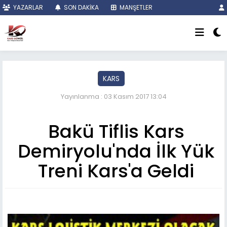
YAZARLAR
SON DAKİKA
MANŞETLER
KARS
Yayınlanma : 03 Kasım 2017 13:04
Bakü Tiflis Kars
Demiryolu'nda İlk Yük
Treni Kars'a Geldi