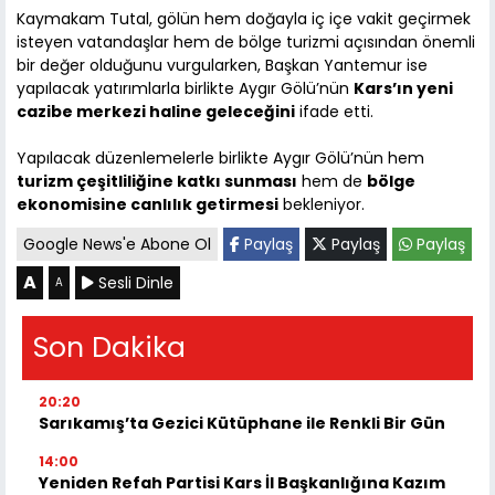
Kaymakam Tutal, gölün hem doğayla iç içe vakit geçirmek
isteyen vatandaşlar hem de bölge turizmi açısından önemli
bir değer olduğunu vurgularken, Başkan Yantemur ise
yapılacak yatırımlarla birlikte Aygır Gölü’nün
Kars’ın yeni
cazibe merkezi haline geleceğini
ifade etti.
Yapılacak düzenlemelerle birlikte Aygır Gölü’nün hem
turizm çeşitliliğine katkı sunması
hem de
bölge
ekonomisine canlılık getirmesi
bekleniyor.
Google News'e Abone Ol
Paylaş
Paylaş
Paylaş
A
Sesli Dinle
A
Son Dakika
20:20
Sarıkamış’ta Gezici Kütüphane ile Renkli Bir Gün
14:00
Yeniden Refah Partisi Kars İl Başkanlığına Kazım