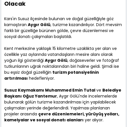
Olacak
Kars'ın Susuz ilçesinde bulunan ve doğal güzelliğiyle göz
kamaştıran
Aygır Gölü
, turizme kazandırılıyor. Dört mevsim
farklı bir güzelliğe bürünen gölde, çevre düzenlemesi ve
sosyal donatı çalışmaları başlatıldı.
Kent merkezine yaklaşık 15 kilometre uzaklıkta yer alan ve
özellikle yaz aylarında vatandaşların mesire alanı olarak
yoğun ilgi gösterdiği
Aygır Gölü
, doğaseverler ve fotoğraf
tutkunlarının uğrak noktalarından biri haline geldi. Şimdi ise
bu eşsiz doğal güzelliğin
turizm potansiyelinin
artırılması
hedefleniyor.
Susuz Kaymakamı Muhammed Emin Tutal
ve
Belediye
Başkanı Oğuz Yantemur
, Aygır Gölü'nde incelemelerde
bulunarak gölün turizme kazandırılması için yapılabilecek
çalışmaları yerinde değerlendirdi. Yapılması planlanan
projeler arasında
çevre düzenlemeleri, yürüyüş yolları,
kamelyalar ve sosyal donatı alanları
yer alıyor.