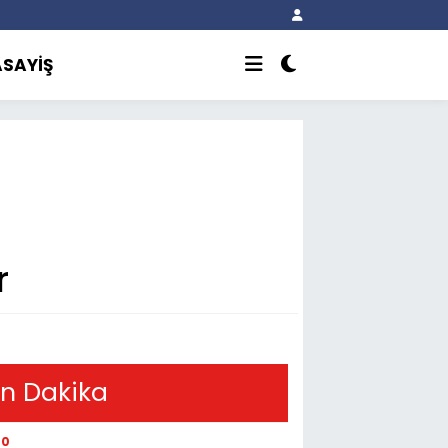
ASAYİŞ
r
n Dakika
20