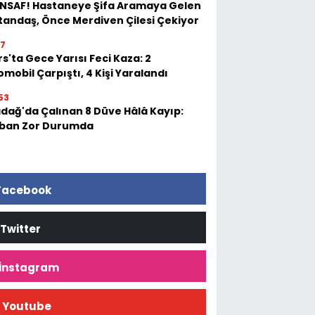
 İNSAF! Hastaneye Şifa Aramaya Gelen
tandaş, Önce Merdiven Çilesi Çekiyor
17
s'ta Gece Yarısı Feci Kaza: 2
mobil Çarpıştı, 4 Kişi Yaralandı
53
adağ'da Çalınan 8 Düve Hâlâ Kayıp:
ban Zor Durumda
Facebook
Twitter
İnstagram
Youtube