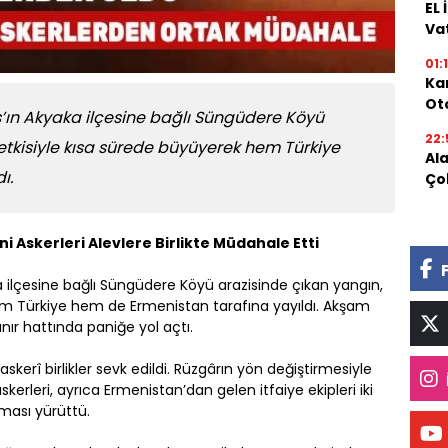
EL
Va
01:
Kar
Oto
s’ın Akyaka ilçesine bağlı Süngüdere Köyü
22:
 etkisiyle kısa sürede büyüyerek hem Türkiye
Al
ı.
Ço
 Askerleri Alevlere Birlikte Müdahale Etti
a ilçesine bağlı Süngüdere Köyü arazisinde çıkan yangın,
hem Türkiye hem de Ermenistan tarafına yayıldı. Akşam
ınır hattında paniğe yol açtı.
skerî birlikler sevk edildi. Rüzgârın yön değiştirmesiyle
skerleri, ayrıca Ermenistan’dan gelen itfaiye ekipleri iki
ması yürüttü.