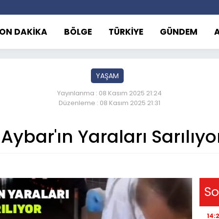
ON DAKİKA
BÖLGE
TÜRKİYE
GÜNDEM
YAŞAM
Yayınlanma : 08 Kasım 2025 21:24
Düzenleme : 08 Kasım 2025 21:31
Aybar'ın Yaraları Sarılıyo
So
14: