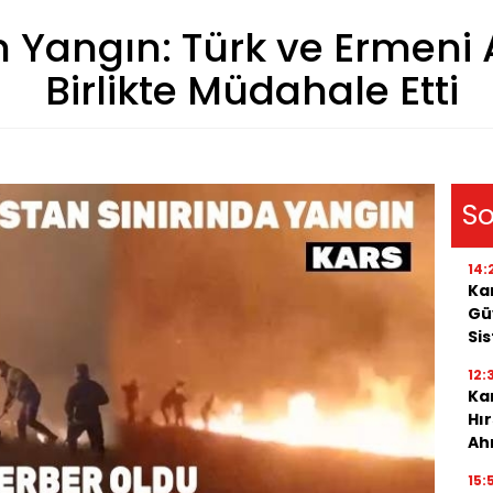
 Yangın: Türk ve Ermeni A
Birlikte Müdahale Etti
So
14:
Ka
Gü
Si
12:
Kar
Hı
Ah
15: