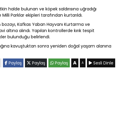
itkin halde bulunan ve köpek saldırısına uğradığı
lli Parklar ekipleri tarafından kurtarıldı.
an bozayı, Kafkas Yaban Hayvanı Kurtarma ve
 altına alındı. Yapılan kontrollerde kırık tespit
ler bulunduğu belirlendi.
lığına kavuştuktan sonra yeniden doğal yaşam alanına
A
Paylaş
Paylaş
Paylaş
Sesli Dinle
A