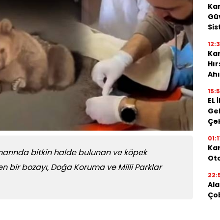
Kar
Güv
Sis
12:
Kar
Hı
Ahı
15:
EL 
Gel
Çe
01:1
Kar
enarında bitkin halde bulunan ve köpek
Oto
en bir bozayı, Doğa Koruma ve Milli Parklar
22:
Ala
Ço