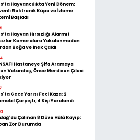
s’ta Hayvancılıkta Yeni Dönem:
enli Elektronik Küpe ve İzleme
temi Başladı
35
s’ta Hayvan Hırsızlığı Alarmı!
rsızlar Kameralara Yakalanmadan
rdan Boğa ve İnek Çaldı
54
İNSAF! Hastaneye Şifa Aramaya
en Vatandaş, Önce Merdiven Çilesi
kiyor
7
s'ta Gece Yarısı Feci Kaza: 2
mobil Çarpıştı, 4 Kişi Yaralandı
53
dağ'da Çalınan 8 Düve Hâlâ Kayıp:
ban Zor Durumda