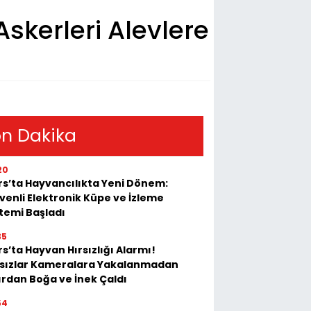
skerleri Alevlere
n Dakika
20
rs’ta Hayvancılıkta Yeni Dönem:
venli Elektronik Küpe ve İzleme
stemi Başladı
35
s’ta Hayvan Hırsızlığı Alarmı!
rsızlar Kameralara Yakalanmadan
ırdan Boğa ve İnek Çaldı
54