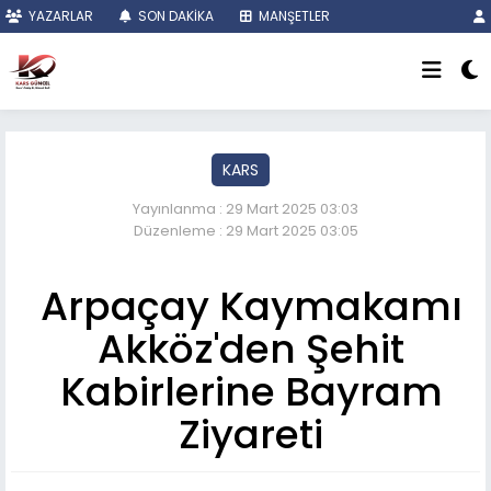
YAZARLAR
SON DAKİKA
MANŞETLER
KARS
Yayınlanma : 29 Mart 2025 03:03
Düzenleme : 29 Mart 2025 03:05
Arpaçay Kaymakamı
Akköz'den Şehit
Kabirlerine Bayram
Ziyareti