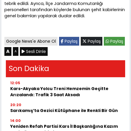
tebrik edildi. Ayrıca, İlçe Jandarma Komutanlığı
personelleri tarafından köylerde bulunan şehit kabirlerinin
genel bakımları yapılarak dualar edildi.
Google News'e Abone Ol
Paylaş
Paylaş
Paylaş
A
Sesli Dinle
A
Son Dakika
12:05
Kars-Akyaka Yolcu Treni Hemzemin Geçitte
Arızalandı: Trafik 3 Saat Aksadı
20:20
Sarıkamış’ta Gezici Kütüphane ile Renkli Bir Gün
14:00
Yeniden Refah Partisi Kars İl Başkanlığına Kazım