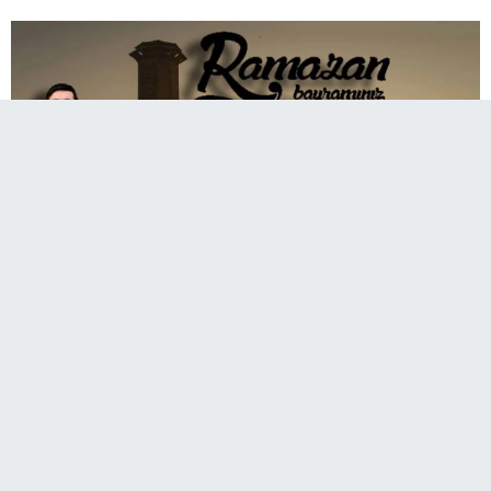
Rahmet, mağfiret ve bereket ayı Ramazan'ı
geride bırakırken, yardımlaşma, dayanışma ve
kardeşlik duygularının en güzel şekilde
yaşandığı bir bayrama daha ulaşmanın huzur
ve mutluluğunu yaşıyoruz.