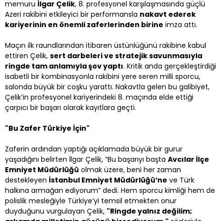
memuru
İlgar Çelik
, 8. profesyonel karşılaşmasında güçlü
Azeri rakibini etkileyici bir performansla
nakavt ederek
kariyerinin en önemli zaferlerinden birine
imza attı.
Maçın ilk raundlarından itibaren üstünlüğünü rakibine kabul
ettiren Çelik,
sert darbeleri ve stratejik savunmasıyla
ringde tam anlamıyla şov yaptı
. Kritik anda gerçekleştirdiği
isabetli bir kombinasyonla rakibini yere seren milli sporcu,
salonda büyük bir coşku yarattı. Nakavtla gelen bu galibiyet,
Çelik’in profesyonel kariyerindeki 8. maçında elde ettiği
çarpıcı bir başarı olarak kayıtlara geçti.
"Bu Zafer Türkiye İçin"
Zaferin ardından yaptığı açıklamada büyük bir gurur
yaşadığını belirten İlgar Çelik, “Bu başarıyı başta
Avcılar İlçe
Emniyet Müdürlüğü
olmak üzere, beni her zaman
destekleyen
İstanbul Emniyet Müdürlüğü’ne
ve Türk
halkına armağan ediyorum” dedi. Hem sporcu kimliği hem de
polislik mesleğiyle Türkiye’yi temsil etmekten onur
duyduğunu vurgulayan Çelik,
"Ringde yalnız değilim;