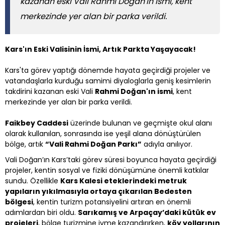
kazanan eski Vali Rahmi Doğan'ın ismi, kent
merkezinde yer alan bir parka verildi.
Kars'ın Eski Valisinin İsmi, Artık Parkta Yaşayacak!
Kars'ta görev yaptığı dönemde hayata geçirdiği projeler ve
vatandaşlarla kurduğu samimi diyaloglarla geniş kesimlerin
takdirini kazanan eski Vali
Rahmi Doğan'ın ismi
, kent
merkezinde yer alan bir parka verildi.
Faikbey Caddesi
üzerinde bulunan ve geçmişte okul alanı
olarak kullanılan, sonrasında ise yeşil alana dönüştürülen
bölge, artık
“Vali Rahmi Doğan Parkı”
adıyla anılıyor.
Vali Doğan’ın Kars’taki görev süresi boyunca hayata geçirdiği
projeler, kentin sosyal ve fiziki dönüşümüne önemli katkılar
sundu. Özellikle
Kars Kalesi eteklerindeki metruk
yapıların yıkılmasıyla ortaya çıkarılan Bedesten
bölgesi
, kentin turizm potansiyelini artıran en önemli
adımlardan biri oldu.
Sarıkamış ve Arpaçay’daki kütük ev
projeleri
, bölge turizmine ivme kazandırırken,
köy yollarının