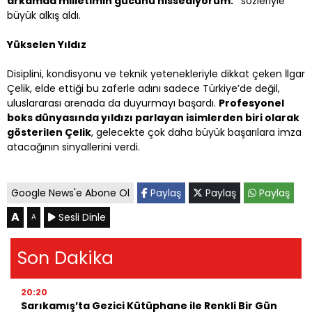
arkamda milletimin gücünü hissediyorum."
sözleriyle
büyük alkış aldı.
Yükselen Yıldız
Disiplini, kondisyonu ve teknik yetenekleriyle dikkat çeken İlgar
Çelik, elde ettiği bu zaferle adını sadece Türkiye’de değil,
uluslararası arenada da duyurmayı başardı.
Profesyonel
boks dünyasında yıldızı parlayan isimlerden biri olarak
gösterilen Çelik
, gelecekte çok daha büyük başarılara imza
atacağının sinyallerini verdi.
Google News'e Abone Ol
Paylaş
Paylaş
Paylaş
A
Sesli Dinle
A
Son Dakika
20:20
Sarıkamış’ta Gezici Kütüphane ile Renkli Bir Gün