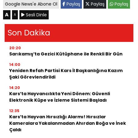
Google News'e Abone Ol
Paylaş
Paylaş
Paylaş
A
Sesli Dinle
A
Son Dakika
20:20
Sarıkamış’ta Gezici Kütüphane ile Renkli Bir Gün
14:00
Yeniden Refah Partisi Kars İl Başkanlığına Kazım
Şaki Görevlendirildi
14:20
Kars’ta Hayvancılıkta Yeni Dönem: Güvenli
Elektronik Küpe ve İzleme Sistemi Başladı
12:35
Kars’ta Hayvan Hırsızlığı Alarmı! Hırsızlar
Kameralara Yakalanmadan Ahırdan Boğa ve İnek
Çaldı