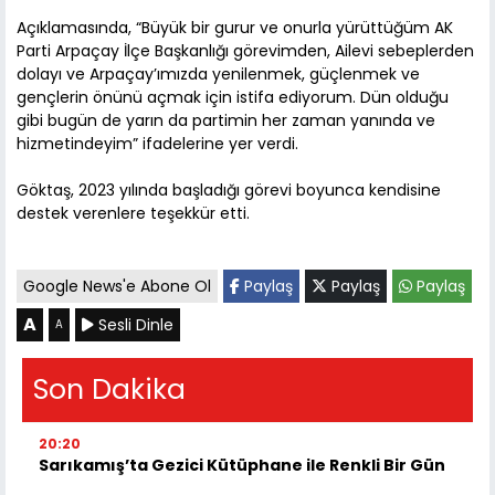
Açıklamasında, “Büyük bir gurur ve onurla yürüttüğüm AK
Parti Arpaçay İlçe Başkanlığı görevimden, Ailevi sebeplerden
dolayı ve Arpaçay’ımızda yenilenmek, güçlenmek ve
gençlerin önünü açmak için istifa ediyorum. Dün olduğu
gibi bugün de yarın da partimin her zaman yanında ve
hizmetindeyim” ifadelerine yer verdi.
Göktaş, 2023 yılında başladığı görevi boyunca kendisine
destek verenlere teşekkür etti.
Google News'e Abone Ol
Paylaş
Paylaş
Paylaş
A
Sesli Dinle
A
Son Dakika
20:20
Sarıkamış’ta Gezici Kütüphane ile Renkli Bir Gün