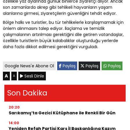
özellikle yaz aylarında günlük binlerce ziyaretçi alıyor. Ancak
son zamanlarda akrep gibi tehlikeli hayvanların yaşam
alanlarına girmesi, ziyaretçilerin güvenliğini tehdit ediyor.
Bölge halkı ve turistler, bu tür tehlikelerle karşılaşmamak için
önlem alınmasını talep ediyor. İlaçlama ve temizlik
çalışmalarının artırılması gerektiğini dile getiren vatandaşlar,
özellikle turistlerin büyük kalabalıklar oluşturduğu yerlerde
daha fazla dikkat edilmesi gerektiğini vurguladı.
Google News'e Abone Ol
Paylaş
Paylaş
Paylaş
A
Sesli Dinle
A
Son Dakika
20:20
Sarıkamış’ta Gezici Kütüphane ile Renkli Bir Gün
14:00
Yeniden Refah Partisi Kars İl Başkanlığına Kazım