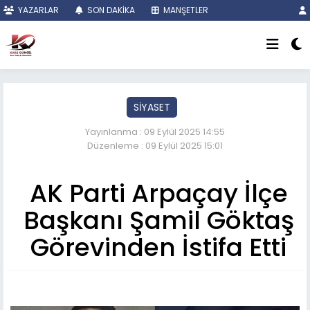
YAZARLAR
SON DAKİKA
MANŞETLER
SİYASET
Yayınlanma : 09 Eylül 2025 14:55
Düzenleme : 09 Eylül 2025 15:01
AK Parti Arpaçay İlçe
Başkanı Şamil Göktaş
Görevinden İstifa Etti