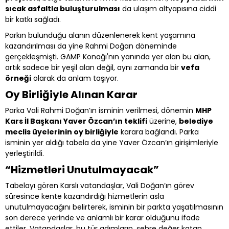
sıcak asfaltla buluşturulması
da ulaşım altyapısına ciddi
bir katkı sağladı.
Parkın bulunduğu alanın düzenlenerek kent yaşamına
kazandırılması da yine Rahmi Doğan döneminde
gerçekleşmişti. GAMP Konağı'nın yanında yer alan bu alan,
artık sadece bir yeşil alan değil, aynı zamanda bir
vefa
örneği
olarak da anlam taşıyor.
Oy Birliğiyle Alınan Karar
Parka Vali Rahmi Doğan’ın isminin verilmesi, dönemin
MHP
Kars İl Başkanı Yaver Özcan’ın teklifi
üzerine,
belediye
meclis üyelerinin oy birliğiyle
karara bağlandı. Parka
isminin yer aldığı tabela da yine Yaver Özcan’ın girişimleriyle
yerleştirildi.
“Hizmetleri Unutulmayacak”
Tabelayı gören Karslı vatandaşlar, Vali Doğan’ın görev
süresince kente kazandırdığı hizmetlerin asla
unutulmayacağını belirterek, isminin bir parkta yaşatılmasının
son derece yerinde ve anlamlı bir karar olduğunu ifade
ettiler. Vatandaşlar, bu tür adımların, şehre değer katan