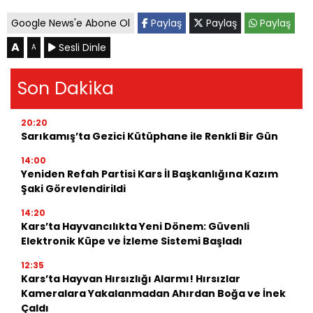
Google News'e Abone Ol
Paylaş
Paylaş
Paylaş
A
Sesli Dinle
A
Son Dakika
20:20
Sarıkamış’ta Gezici Kütüphane ile Renkli Bir Gün
14:00
Yeniden Refah Partisi Kars İl Başkanlığına Kazım
Şaki Görevlendirildi
14:20
Kars’ta Hayvancılıkta Yeni Dönem: Güvenli
Elektronik Küpe ve İzleme Sistemi Başladı
12:35
Kars’ta Hayvan Hırsızlığı Alarmı! Hırsızlar
Kameralara Yakalanmadan Ahırdan Boğa ve İnek
Çaldı