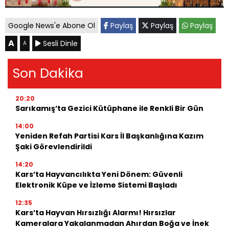
Google News'e Abone Ol
Paylaş
Paylaş
Paylaş
A
Sesli Dinle
A
Son Dakika
20:20
Sarıkamış’ta Gezici Kütüphane ile Renkli Bir Gün
14:00
Yeniden Refah Partisi Kars İl Başkanlığına Kazım
Şaki Görevlendirildi
14:20
Kars’ta Hayvancılıkta Yeni Dönem: Güvenli
Elektronik Küpe ve İzleme Sistemi Başladı
12:35
Kars’ta Hayvan Hırsızlığı Alarmı! Hırsızlar
Kameralara Yakalanmadan Ahırdan Boğa ve İnek