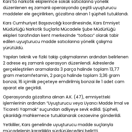
Kars’ta narkotik ekiplerince sokak satıcılarına yönelik
düzenlenen eş zamanlı operasyonda çeşitli uyuşturucu
maddeler ele geçirilirken, gözaltına alınan 1 şüpheli tutuklandı.
Kars Cumhuriyet Başsavcılığı koordinesinde, Kars Emniyet
Müdürlüğü Narkotik Suçlarla Mücadele Şube Müdürlüğü
ekipleri tarafından kent merkezinde “torbacı” olarak tabir
edilen uyuşturucu madde satıcılarına yönelik çalışma
yürütüldü.
Yapılan teknik ve fiziki takip çalışmalarının ardından belirlenen
2 adrese eş zamanlı operasyon düzenlendi. Adreslerde
gerçekleştirilen aramalarda 3 parça halinde toplam 13,77
gram metamfetamin, 2 parça halinde toplam 3,36 gram
bonzai, 16 içimlik peçeteye emdirilmiş bonzai ile 1 adet cam
aparat ele geçirildi.
Operasyonda gözaltına alınan A.K. (47), emniyetteki
işlemlerinin ardından “Uyuşturucu veya Uyarıcı Madde İmal ve
Ticareti Yapmak” suçundan adliyeye sevk edildi. Şüpheli,
çıkarıldığı mahkemece tutuklanarak cezaevine gönderildi.
Yetkililer, Kars genelinde uyuşturucu madde suçlarıyla
mücadelenin kararlılıkla sürdürüleceğini belirtti.